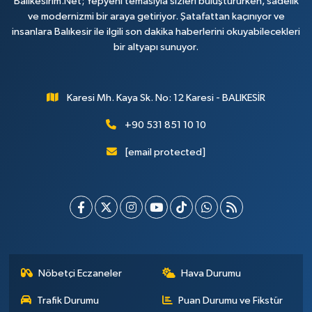
Balikesirim.Net; Yepyeni temasıyla sizleri buluştururken, sadelik
ve modernizmi bir araya getiriyor. Şatafattan kaçınıyor ve
insanlara Balıkesir ile ilgili son dakika haberlerini okuyabilecekleri
bir altyapı sunuyor.
Karesi Mh. Kaya Sk. No: 12 Karesi - BALIKESİR
+90 531 851 10 10
[email protected]
Nöbetçi Eczaneler
Hava Durumu
Trafik Durumu
Puan Durumu ve Fikstür