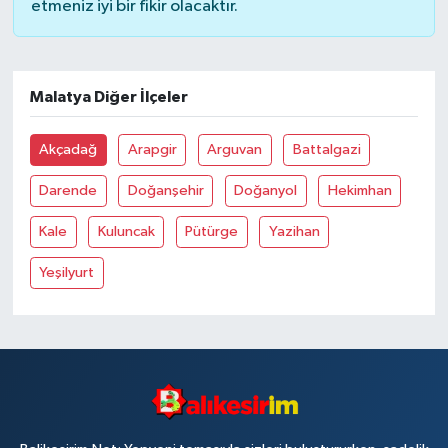
etmeniz iyi bir fikir olacaktır.
Malatya Diğer İlçeler
Akçadağ
Arapgir
Arguvan
Battalgazi
Darende
Doğanşehir
Doğanyol
Hekimhan
Kale
Kuluncak
Pütürge
Yazihan
Yeşilyurt