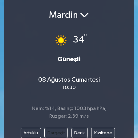
Mardin
°
34
Güneşli
08 Ağustos Cumartesi
10:30
Nem: %14, Basınç: 1003 hpa hPa,
Rüzgar: 2.39 m/s
Artuklu
Dargeçit
Derik
Kızıltepe