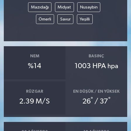
Mazıdağı
Midyat
Nusaybin
Ömerli
Savur
Yeşilli
NEM
BASINÇ
%14
1003 HPA
hpa
RÜZGAR
EN DÜŞÜK / EN YÜKSEK
°
°
2.39 M/S
26
/ 37