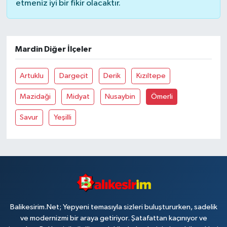
etmeniz iyi bir fikir olacaktır.
Mardin Diğer İlçeler
Artuklu
Dargeçit
Derik
Kızıltepe
Mazidaği
Midyat
Nusaybin
Ömerli
Savur
Yeşilli
Balikesirim.Net; Yepyeni temasıyla sizleri buluştururken, sadelik
ve modernizmi bir araya getiriyor. Şatafattan kaçınıyor ve