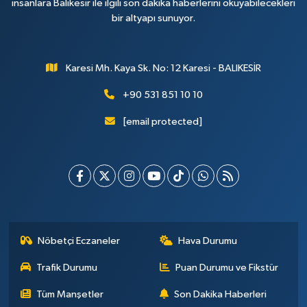
insanlara Balıkesir ile ilgili son dakika haberlerini okuyabilecekleri
bir altyapı sunuyor.
Karesi Mh. Kaya Sk. No: 12 Karesi - BALIKESİR
+90 531 851 10 10
[email protected]
Nöbetçi Eczaneler
Hava Durumu
Trafik Durumu
Puan Durumu ve Fikstür
Tüm Manşetler
Son Dakika Haberleri