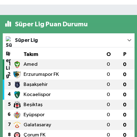
Süper Lig Puan Durumu
Süper Lig
#
Takım
O
P
1
Amed
0
0
2
Erzurumspor FK
0
0
3
Başakşehir
0
0
4
Kocaelispor
0
0
5
Beşiktaş
0
0
6
Eyüpspor
0
0
7
Galatasaray
0
0
8
Çorum FK
0
0