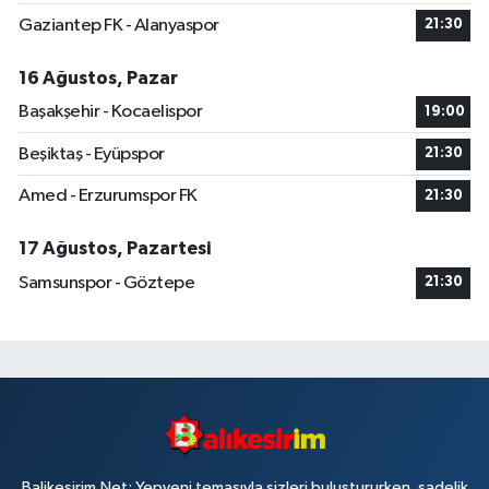
Gaziantep FK - Alanyaspor
21:30
16 Ağustos, Pazar
Başakşehir - Kocaelispor
19:00
Beşiktaş - Eyüpspor
21:30
Amed - Erzurumspor FK
21:30
17 Ağustos, Pazartesi
Samsunspor - Göztepe
21:30
Balikesirim.Net; Yepyeni temasıyla sizleri buluştururken, sadelik