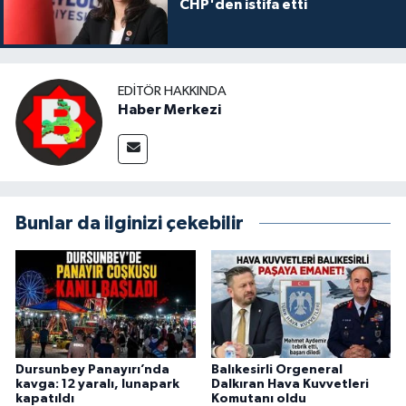
CHP'den istifa etti
EDITÖR HAKKINDA
Haber Merkezi
Bunlar da ilginizi çekebilir
Dursunbey Panayırı’nda
Balıkesirli Orgeneral
kavga: 12 yaralı, lunapark
Dalkıran Hava Kuvvetleri
kapatıldı
Komutanı oldu