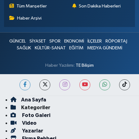
Tüm Manşetler
Son Dakika Haberleri
Haber Arşivi
GÜNCEL
SİYASET
SPOR
EKONOMİ
İLÇELER
RÖPORTAJ
SAĞLIK
KÜLTÜR-SANAT
EĞİTİM
MEDYA GÜNDEMİ
Haber Yazılımı:
TE Bilişim
Ana Sayfa
Kategoriler
Foto Galeri
Video
Yazarlar
Firma Rehberi