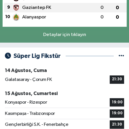
9
Gaziantep FK
0
0
10
Alanyaspor
0
0
Detaylar için tıklayın
Süper Lig Fikstür
14 Ağustos, Cuma
Galatasaray - Çorum FK
21:30
15 Ağustos, Cumartesi
Konyaspor - Rizespor
19:00
Kasımpaşa - Trabzonspor
19:00
Gençlerbirliği S.K. - Fenerbahçe
21:30