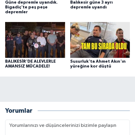
Güne depremle uyandık.
Balıkesir güne 3 ayrı
Bigadiç'te peş peşe
depremle uyandı
depremler
BALIKESİR'DE ALEVLERLE
Susurluk'ta Ahmet Akın'ın
AMANSIZ MÜCADELE!
yüreğine kor düştü
Yorumlar