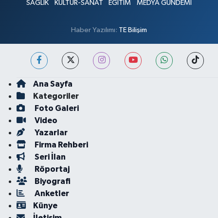
SAĞLIK
KÜLTÜR-SANAT
EĞİTİM
MEDYA GÜNDEMİ
Haber Yazılımı:
TE Bilişim
Ana Sayfa
Kategoriler
Foto Galeri
Video
Yazarlar
Firma Rehberi
Seri İlan
Röportaj
Biyografi
Anketler
Künye
İletişim