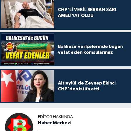
CHP’Lİ VEKİL SERKAN SARI
AMELİYAT OLDU
Balıkesir ve ilçelerinde bugün
vefat eden komşularımız
Altıeylül'de Zeynep Ekinci
CHP'den istifa etti
EDITÖR HAKKINDA
Haber Merkezi