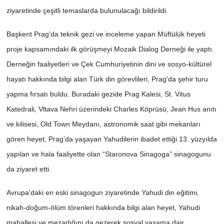
ziyaretinde çeşitli temaslarda bulunulacağı bildirildi.
Başkent Prag'da teknik gezi ve inceleme yapan Müftülük heyeti
proje kapsamındaki ilk görüşmeyi Mozaik Dialog Derneği ile yaptı.
Derneğin faaliyetleri ve Çek Cumhuriyetinin dini ve sosyo-kültürel
hayatı hakkında bilgi alan Türk din görevlileri, Prag'da şehir turu
yapma fırsatı buldu. Buradaki gezide Prag Kalesi, St. Vitus
Katedrali, Vltava Nehri üzerindeki Charles Köprüsü, Jean Hus anıtı
ve kilisesi, Old Town Meydanı, astronomik saat gibi mekanları
gören heyet, Prag’da yaşayan Yahudilerin ibadet ettiği 13. yüzyılda
yapılan ve hala faaliyette olan “Staronova Sinagoga” sinagogunu
da ziyaret etti.
Avrupa'daki en eski sinagogun ziyaretinde Yahudi din eğitimi,
nikah-doğum-ölüm törenleri hakkında bilgi alan heyet, Yahudi
mahallesi ve mezarlığını da gezerek sosyal yaşama dair