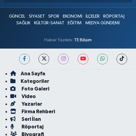
GÜNCEL
SİYASET
SPOR
EKONOMİ
İLÇELER
RÖPORTAJ
SAĞLIK
KÜLTÜR-SANAT
EĞİTİM
MEDYA GÜNDEMİ
Haber Yazılımı:
TE Bilişim
Ana Sayfa
Kategoriler
Foto Galeri
Video
Yazarlar
Firma Rehberi
Seri İlan
Röportaj
Biyografi