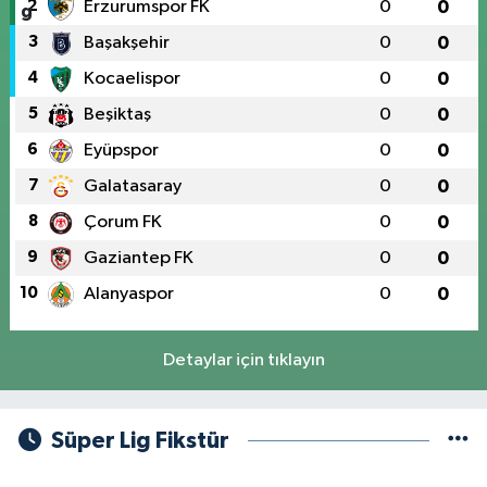
2
Erzurumspor FK
0
0
3
Başakşehir
0
0
4
Kocaelispor
0
0
5
Beşiktaş
0
0
6
Eyüpspor
0
0
7
Galatasaray
0
0
8
Çorum FK
0
0
9
Gaziantep FK
0
0
10
Alanyaspor
0
0
Detaylar için tıklayın
Süper Lig Fikstür