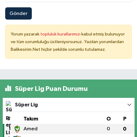
Gönder
Yorum yazarak
topluluk kurallarımızı
kabul etmiş bulunuyor
ve tüm sorumluluğu üstleniyorsunuz. Yazılan yorumlardan
Balikesirim.Net hiçbir şekilde sorumlu tutulamaz.
Süper Lig Puan Durumu
Süper Lig
#
Takım
O
P
1
Amed
0
0