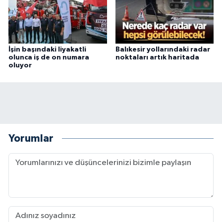
İşin başındaki liyakatli
Balıkesir yollarındaki radar
olunca iş de on numara
noktaları artık haritada
oluyor
Yorumlar