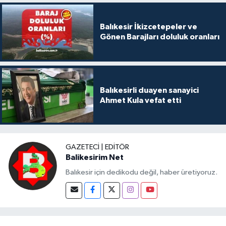
Balıkesir İkizcetepeler ve
Gönen Barajları doluluk oranları
Balıkesirli duayen sanayici
Ahmet Kula vefat etti
GAZETECI | EDITÖR
Balikesirim Net
Balıkesir için dedikodu değil, haber üretiyoruz.