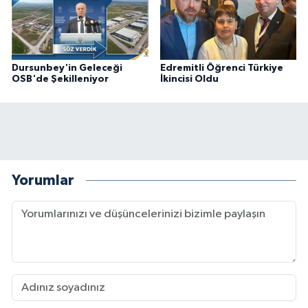
Dursunbey'in Geleceği
Edremitli Öğrenci Türkiye
OSB'de Şekilleniyor
İkincisi Oldu
Yorumlar