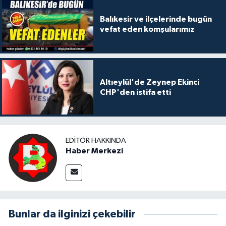
Balıkesir ve ilçelerinde bugün
vefat eden komşularımız
Altıeylül'de Zeynep Ekinci
CHP'den istifa etti
EDITÖR HAKKINDA
Haber Merkezi
Bunlar da ilginizi çekebilir