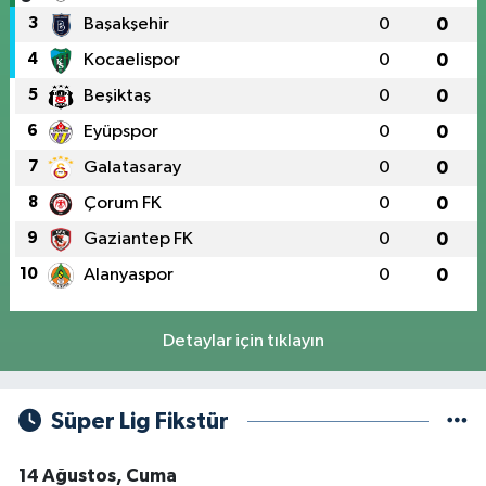
3
Başakşehir
0
0
4
Kocaelispor
0
0
5
Beşiktaş
0
0
6
Eyüpspor
0
0
7
Galatasaray
0
0
8
Çorum FK
0
0
9
Gaziantep FK
0
0
10
Alanyaspor
0
0
Detaylar için tıklayın
Süper Lig Fikstür
14 Ağustos, Cuma