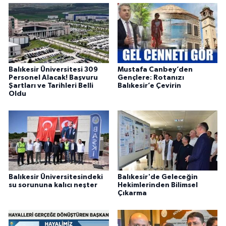
Balıkesir Üniversitesi 309
Mustafa Canbey’den
Personel Alacak! Başvuru
Gençlere: Rotanızı
Şartları ve Tarihleri Belli
Balıkesir’e Çevirin
Oldu
Balıkesir Üniversitesindeki
Balıkesir'de Geleceğin
su sorununa kalıcı neşter
Hekimlerinden Bilimsel
Çıkarma