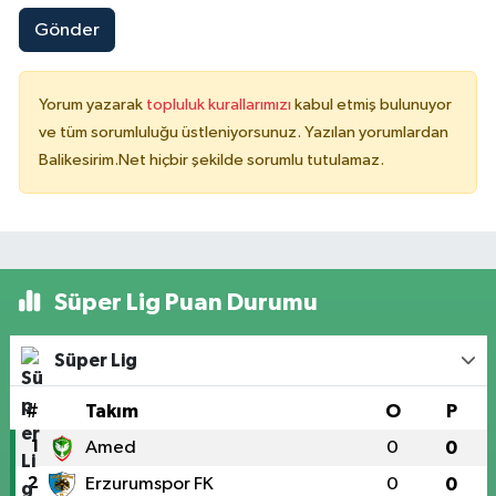
Gönder
Yorum yazarak
topluluk kurallarımızı
kabul etmiş bulunuyor
ve tüm sorumluluğu üstleniyorsunuz. Yazılan yorumlardan
Balikesirim.Net hiçbir şekilde sorumlu tutulamaz.
Süper Lig Puan Durumu
Süper Lig
#
Takım
O
P
1
Amed
0
0
2
Erzurumspor FK
0
0