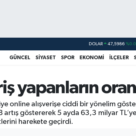
DOLAR
47,5986
%0.
EURO
55,0700
%0
GÜNCEL
SİYASET
SPOR
EKONOMİ
İLÇELER
STERLİN
64,2438
%0.
GRAM ALTIN
6513.94
%0.
riş yapanların oran
BİST100
13.768
%4
BITCOIN
64.602,05
%0.
ye online alışverişe ciddi bir yönelim göste
artış göstererek 5 ayda 63,3 milyar TL’ye u
lerini harekete geçirdi.