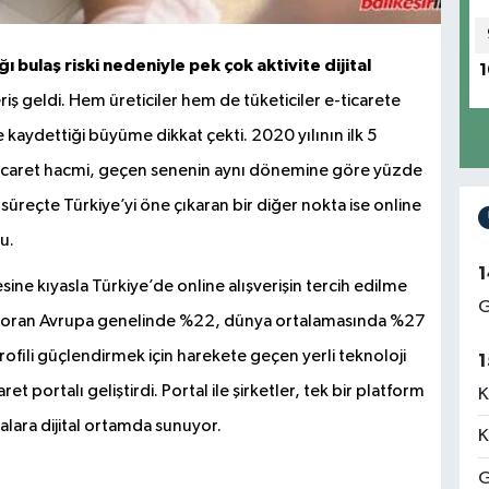
 bulaş riski nedeniyle pek çok aktivite dijital
1
riş geldi. Hem üreticiler hem de tüketiciler e-ticarete
e kaydettiği büyüme dikkat çekti. 2020 yılının ilk 5
e-ticaret hacmi, geçen senenin aynı dönemine göre yüzde
 süreçte Türkiye’yi öne çıkaran bir diğer nokta ise online
u.
1
ne kıyasla Türkiye’de online alışverişin tercih edilme
G
 Bu oran Avrupa genelinde %22, dünya ortalamasında %27
profili güçlendirmek için harekete geçen yerli teknoloji
1
t portalı geliştirdi. Portal ile şirketler, tek bir platform
K
malara dijital ortamda sunuyor.
K
G