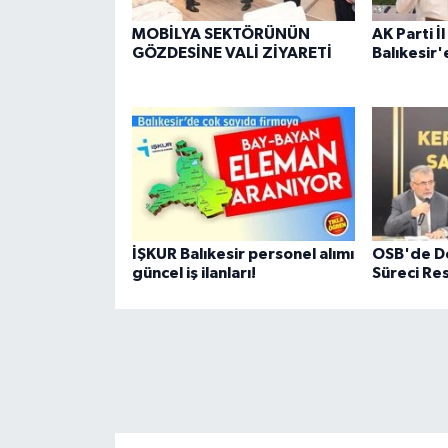
MOBİLYA SEKTÖRÜNÜN
AK Parti İ
GÖZDESİNE VALİ ZİYARETİ
Balıkesir
İŞKUR Balıkesir personel alımı
OSB'de De
güncel iş ilanları!
Süreci R