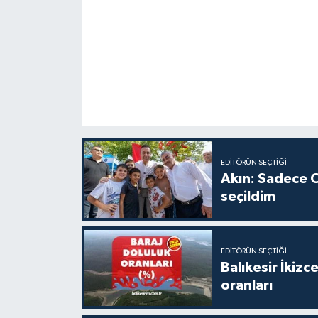
EDITÖRÜN SEÇTIĞI
Akın: Sadece C
seçildim
EDITÖRÜN SEÇTIĞI
Balıkesir İkiz
oranları