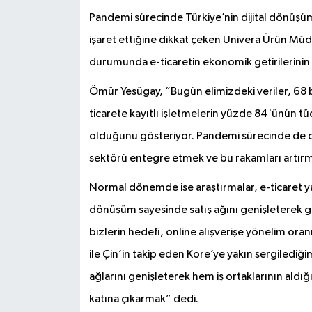
Pandemi sürecinde Türkiye’nin dijital dönüşüm
işaret ettiğine dikkat çeken Univera Ürün Mü
durumunda e-ticaretin ekonomik getirilerinin d
Ömür Yesügay, “Bugün elimizdeki veriler, 68 b
ticarete kayıtlı işletmelerin yüzde 84'ünün tüc
olduğunu gösteriyor. Pandemi sürecinde de d
sektörü entegre etmek ve bu rakamları artır
Normal dönemde ise araştırmalar, e-ticaret yap
dönüşüm sayesinde satış ağını genişleterek gel
bizlerin hedefi, online alışverişe yönelim or
ile Çin’in takip eden Kore’ye yakın sergilediği
ağlarını genişleterek hem iş ortaklarının aldığı
katına çıkarmak” dedi.