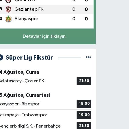
9
Gaziantep FK
0
0
0
Alanyaspor
0
0
Detaylar için tıklayın
Süper Lig Fikstür
4 Ağustos, Cuma
alatasaray - Çorum FK
21:30
5 Ağustos, Cumartesi
onyaspor - Rizespor
19:00
asımpaşa - Trabzonspor
19:00
ençlerbirliği S.K. - Fenerbahçe
21:30