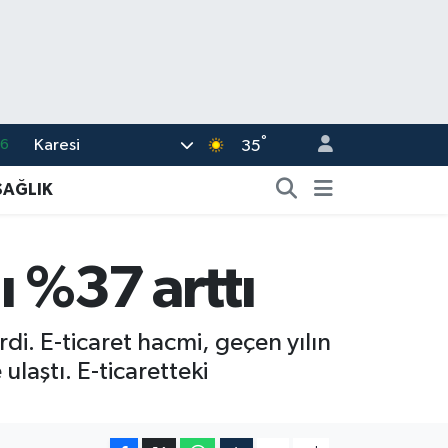
°
Karesi
06
35
.1
SAĞLIK
21
32
ı %37 arttı
8
69
rdi. E-ticaret hacmi, geçen yılın
laştı. E-ticaretteki