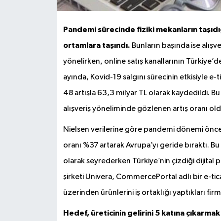
Pandemi sürecinde fiziki mekanların taşıdığı
ortamlara taşındı.
Bunların başında ise alışve
yönelirken, online satış kanallarının Türkiye’d
ayında, Kovid-19 salgını sürecinin etkisiyle 
48 artışla 63,3 milyar TL olarak kaydedildi. Bu
alışveriş yöneliminde gözlenen artış oranı old
Nielsen verilerine göre pandemi dönemi öncesi
oranı %37 artarak Avrupa’yı geride bıraktı.
olarak seyrederken Türkiye’nin çizdiği dijital 
şirketi Univera, CommercePortal adlı bir e-ticare
üzerinden ürünlerini iş ortaklığı yaptıkları fir
Hedef, üreticinin gelirini 5 katına çıkarmak