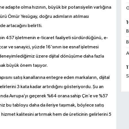
e adapte olma hızının, büyük bir potansiyelin varlığına
G
dürü Ömür Yesügay, doğru adımların atılması
1
e artacağını belirtti.
B
in 457 işletmenin e-ticaret faaliyeti sürdürdüğünü, e-
B
car ve sanayici, yüzde 16'sının ise esnaf işletmesi
A
eneyimlediğimiz üzere dijital dönüşüme daha fazla
mak büyük önem taşıyor.
1
S
ısını satış kanallarına entegre eden markaların, dijital
irlerini 3 kata kadar artırdığını gösteriyordu. Şu an
anında Avrupa’yı geçerek %64 orana sahip Çin’e ve %57
miz bu tabloyu daha da ileriye taşımak, böylece satış
 hizmet kalitesini artırmak hem de üreticinin gelirlerini 5