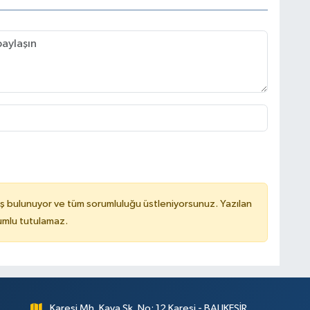
ş bulunuyor ve tüm sorumluluğu üstleniyorsunuz. Yazılan
rumlu tutulamaz.
Karesi Mh. Kaya Sk. No: 12 Karesi - BALIKESİR