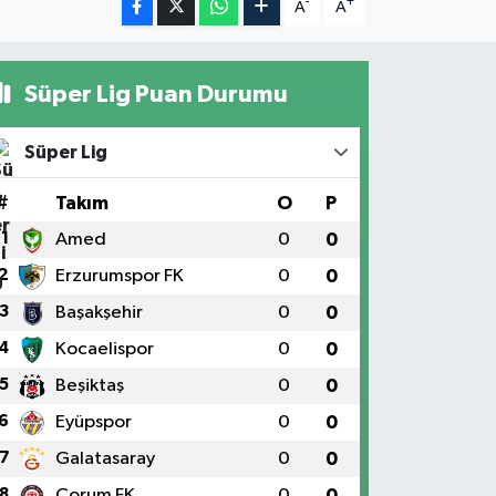
-
+
A
A
Süper Lig Puan Durumu
Süper Lig
#
Takım
O
P
1
Amed
0
0
2
Erzurumspor FK
0
0
3
Başakşehir
0
0
4
Kocaelispor
0
0
5
Beşiktaş
0
0
6
Eyüpspor
0
0
7
Galatasaray
0
0
8
Çorum FK
0
0