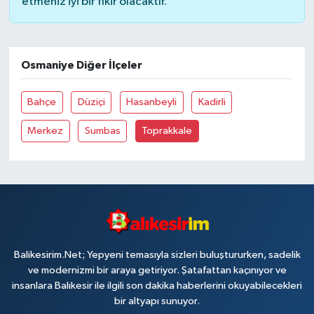
etmeniz iyi bir fikir olacaktır.
Osmaniye Diğer İlçeler
Bahçe
Düziçi
Hasanbeyli
Kadirli
Merkez
Sumbas
Toprakkale
Balikesirim.Net; Yepyeni temasıyla sizleri buluştururken, sadelik
ve modernizmi bir araya getiriyor. Şatafattan kaçınıyor ve
insanlara Balıkesir ile ilgili son dakika haberlerini okuyabilecekleri
bir altyapı sunuyor.