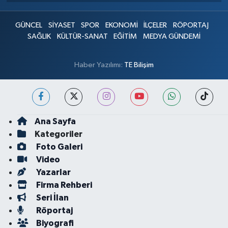
GÜNCEL
SİYASET
SPOR
EKONOMİ
İLÇELER
RÖPORTAJ
SAĞLIK
KÜLTÜR-SANAT
EĞİTİM
MEDYA GÜNDEMİ
Haber Yazılımı:
TE Bilişim
Ana Sayfa
Kategoriler
Foto Galeri
Video
Yazarlar
Firma Rehberi
Seri İlan
Röportaj
Biyografi