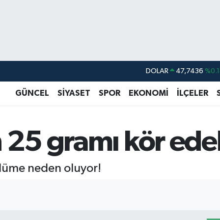
DOLAR
47,7436
%0.1
EURO
55,2510
%0.3
GÜNCEL
SİYASET
SPOR
EKONOMİ
İLÇELER
STERLİN
64,4811
%0.3
GRAM ALTIN
6660.55
%0.0
 25 gramı kör edeb
BİST100
13.779
%-1
BITCOIN
64.959,79
%1.
 ölüme neden oluyor!