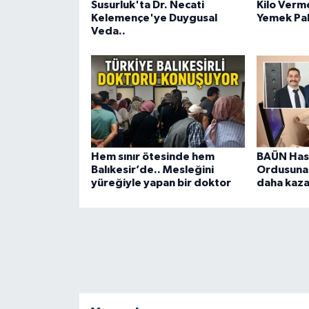
Susurluk'ta Dr. Necati
Kilo Verme
Kelemençe'ye Duygusal
Yemek Pak
Veda..
Hem sınır ötesinde hem
BAÜN Hast
Balıkesir’de.. Mesleğini
Ordusuna 
yüreğiyle yapan bir doktor
daha kaza