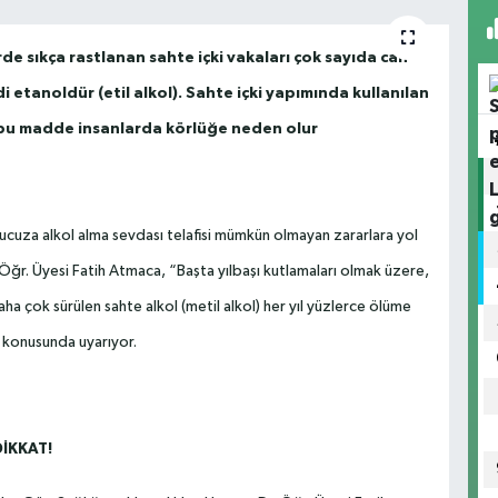
rde sıkça rastlanan sahte içki vakaları çok sayıda can
i etanoldür (etil alkol). Sahte içki yapımında kullanılan
e, bu madde insanlarda körlüğe neden olur
se ucuza alkol alma sevdası telafisi mümkün olmayan zararlara yol
Öğr. Üyesi Fatih Atmaca, “Başta yılbaşı kutlamaları olmak üzere,
ha çok sürülen sahte alkol (metil alkol) her yıl yüzlerce ölüme
ı konusunda uyarıyor.
İKKAT!