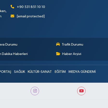
+90 531 851 10 10
rken,
[email protected]
n
ava Durumu
Trafik Durumu
 Dakika Haberleri
Haber Arşivi
PORTAJ
SAĞLIK
KÜLTÜR-SANAT
EĞİTİM
MEDYA GÜNDEMİ