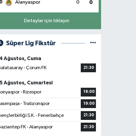
0
Alanyaspor
0
0
Detaylar için tıklayın
Süper Lig Fikstür
4 Ağustos, Cuma
alatasaray - Çorum FK
21:30
5 Ağustos, Cumartesi
onyaspor - Rizespor
19:00
asımpaşa - Trabzonspor
19:00
ençlerbirliği S.K. - Fenerbahçe
21:30
aziantep FK - Alanyaspor
21:30