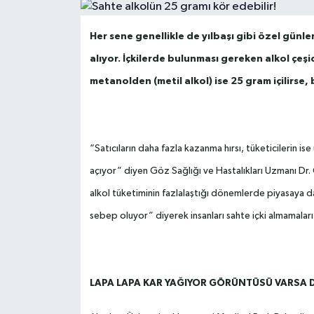
Her sene genellikle de yılbaşı gibi özel günle
alıyor. İçkilerde bulunması gereken alkol çeşid
metanolden (metil alkol) ise 25 gram içilirs
“Satıcıların daha fazla kazanma hırsı, tüketicilerin i
açıyor” diyen Göz Sağlığı ve Hastalıkları Uzmanı Dr. 
alkol tüketiminin fazlalaştığı dönemlerde piyasaya da
sebep oluyor” diyerek insanları sahte içki almamalar
LAPA LAPA KAR YAĞIYOR GÖRÜNTÜSÜ VARSA D