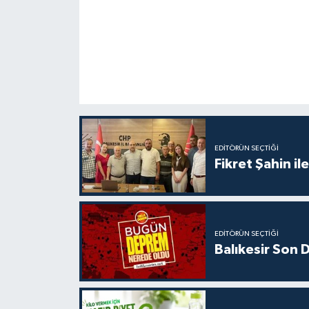
EDITÖRÜN SEÇTIĞI
Fikret Şahin il
EDITÖRÜN SEÇTIĞI
Balıkesir Son