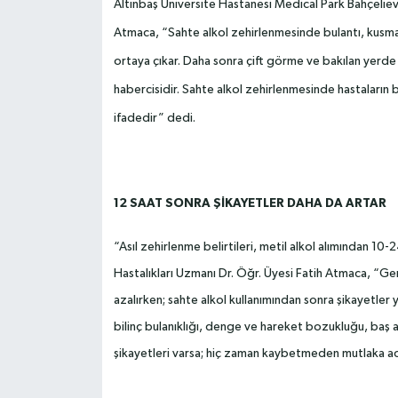
Altınbaş Üniversite Hastanesi Medical Park Bahçeliev
Atmaca, “Sahte alkol zehirlenmesinde bulantı, kusma,
ortaya çıkar. Daha sonra çift görme ve bakılan yerde 
habercisidir. Sahte alkol zehirlenmesinde hastaların 
ifadedir” dedi.
12 SAAT SONRA ŞİKAYETLER DAHA DA ARTAR
“Asıl zehirlenme belirtileri, metil alkol alımından 1
Hastalıkları Uzmanı Dr. Öğr. Üyesi Fatih Atmaca, “Gene
azalırken; sahte alkol kullanımından sonra şikayetler 
bilinç bulanıklığı, denge ve hareket bozukluğu, baş ağ
şikayetleri varsa; hiç zaman kaybetmeden mutlaka aci