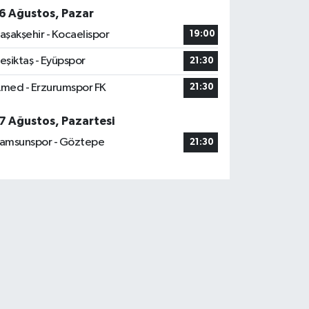
6 Ağustos, Pazar
aşakşehir - Kocaelispor
19:00
eşiktaş - Eyüpspor
21:30
med - Erzurumspor FK
21:30
7 Ağustos, Pazartesi
amsunspor - Göztepe
21:30