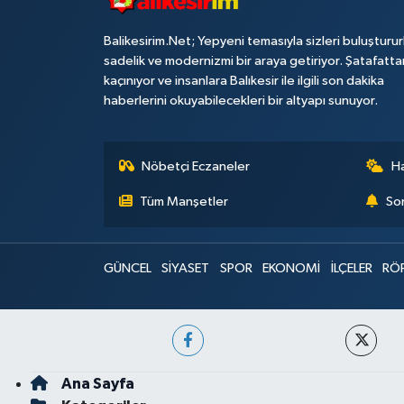
Balikesirim.Net; Yepyeni temasıyla sizleri buluşturu
sadelik ve modernizmi bir araya getiriyor. Şatafatta
kaçınıyor ve insanlara Balıkesir ile ilgili son dakika
haberlerini okuyabilecekleri bir altyapı sunuyor.
Nöbetçi Eczaneler
H
Tüm Manşetler
Son
GÜNCEL
SİYASET
SPOR
EKONOMİ
İLÇELER
RÖ
Ana Sayfa