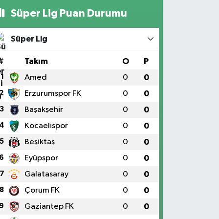
Süper Lig Puan Durumu
Süper Lig
#
Takım
O
P
1
Amed
0
0
2
Erzurumspor FK
0
0
3
Başakşehir
0
0
4
Kocaelispor
0
0
5
Beşiktaş
0
0
6
Eyüpspor
0
0
7
Galatasaray
0
0
8
Çorum FK
0
0
9
Gaziantep FK
0
0