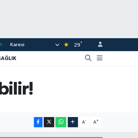
°
Karesi
8
29
2
SAĞLIK
8
3
ilir!
4
11
-
+
A
A