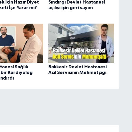
k İçin Hazır Diyet
Sındırgı Devlet Hastanesi
eti İşe Yarar mı?
açılışı için geri sayım
anesi Sağlık
Balıkesir Devlet Hastanesi
bir Kardiyolog
Acil Servisinin Mehmetçiği
ndırdı