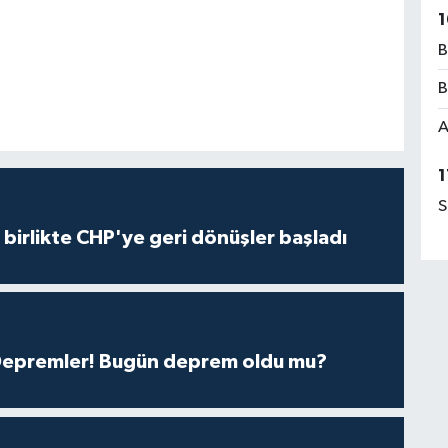
1
B
B
A
1
S
e birlikte CHP'ye geri dönüşler başladı
 Depremler! Bugün deprem oldu mu?