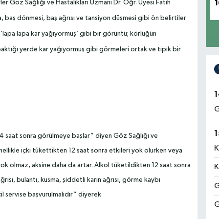
ler
Göz Sağlığı ve Hastalıkları Uzmanı Dr. Öğr. Üyesi Fatih
1
 baş dönmesi, baş ağrısı ve tansiyon düşmesi gibi ön belirtiler
‘lapa lapa kar yağıyormuş’ gibi bir görüntü; körlüğün
baktığı yerde kar yağıyormuş gibi görmeleri ortak ve tipik bir
1
G
1
0-24 saat sonra görülmeye başlar” diyen Göz Sağlığı ve
K
llikle içki tükettikten 12 saat sonra etkileri yok olurken veya
yok olmaz, aksine daha da artar. Alkol tüketildikten 12 saat sonra
K
rısı, bulantı, kusma, şiddetli karın ağrısı, görme kaybı
G
l servise başvurulmalıdır” diyerek
G