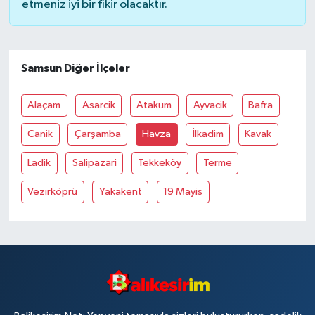
etmeniz iyi bir fikir olacaktır.
Samsun Diğer İlçeler
Alaçam
Asarcik
Atakum
Ayvacik
Bafra
Canik
Çarşamba
Havza
İlkadim
Kavak
Ladik
Salipazari
Tekkeköy
Terme
Vezirköprü
Yakakent
19 Mayis