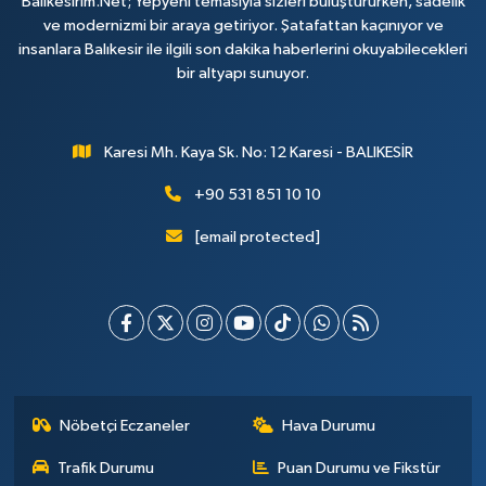
Balikesirim.Net; Yepyeni temasıyla sizleri buluştururken, sadelik
ve modernizmi bir araya getiriyor. Şatafattan kaçınıyor ve
insanlara Balıkesir ile ilgili son dakika haberlerini okuyabilecekleri
bir altyapı sunuyor.
Karesi Mh. Kaya Sk. No: 12 Karesi - BALIKESİR
+90 531 851 10 10
[email protected]
Nöbetçi Eczaneler
Hava Durumu
Trafik Durumu
Puan Durumu ve Fikstür