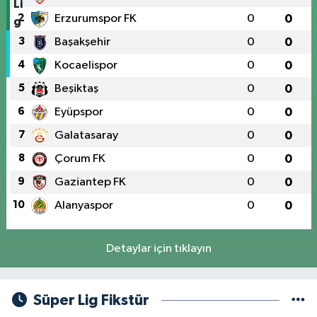
2
Erzurumspor FK
0
0
3
Başakşehir
0
0
4
Kocaelispor
0
0
5
Beşiktaş
0
0
6
Eyüpspor
0
0
7
Galatasaray
0
0
8
Çorum FK
0
0
9
Gaziantep FK
0
0
10
Alanyaspor
0
0
Detaylar için tıklayın
Süper Lig Fikstür