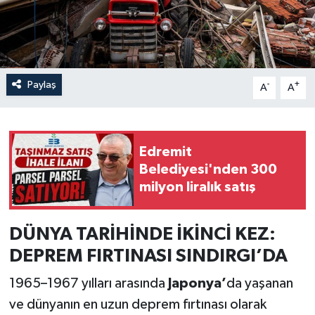
Paylaş
-
+
A
A
Edremit
Belediyesi'nden 300
milyon liralık satış
DÜNYA
TARİHİNDE
İKİNCİ KEZ:
DEPREM FIRTINASI SINDIRGI’DA
1965–1967 yılları arasında
Japonya’
da yaşanan
ve dünyanın en uzun deprem fırtınası olarak