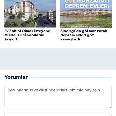
Ev Sahibi Olmak İsteyene
Sındırgı'da göl manzaralı
Müjde: TOKİ Kapılarını
deprem evleri göz
Açıyor!
kamaştırdı
Yorumlar