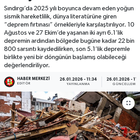
Sındırgı’da 2025 yılı boyunca devam eden yoğun
sismik hareketlilik, dünya literatürüne giren
“deprem fırtınası” örnekleriyle karşılaştırılıyor. 10
Ağustos ve 27 Ekim’de yaşanan iki ayrı 6.1’lik
depremin ardından bölgede bugüne kadar 22 bin
800 sarsıntı kaydedilirken, son 5.1’lik depremle
birlikte yeni bir döngünün başlamış olabileceği
değerlendiriliyor.
HABER MERKEZI
26.01.2026 - 11:34
26.01.2026 - 11:
EDITÖR
YAYINLANMA
GÜNCELLEME