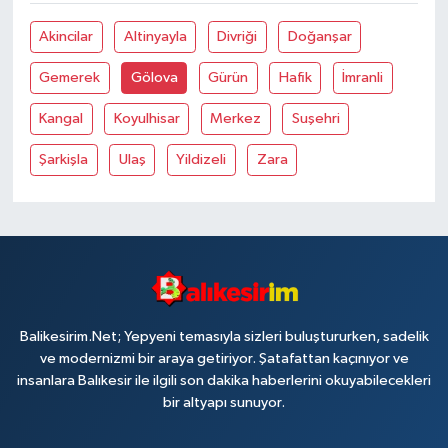
Akincilar
Altinyayla
Divriği
Doğanşar
Gemerek
Gölova
Gürün
Hafik
İmranli
Kangal
Koyulhisar
Merkez
Suşehri
Şarkişla
Ulaş
Yildizeli
Zara
Balikesirim.Net; Yepyeni temasıyla sizleri buluştururken, sadelik
ve modernizmi bir araya getiriyor. Şatafattan kaçınıyor ve
insanlara Balıkesir ile ilgili son dakika haberlerini okuyabilecekleri
bir altyapı sunuyor.