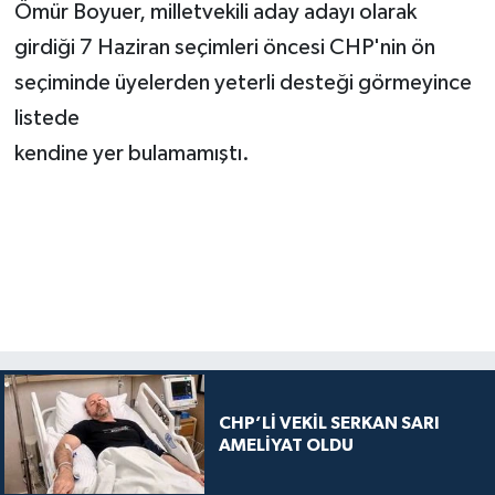
Ömür Boyuer, milletvekili aday adayı olarak
girdiği 7 Haziran seçimleri öncesi CHP'nin ön
seçiminde üyelerden yeterli desteği görmeyince
listede
kendine yer bulamamıştı.
CHP’Lİ VEKİL SERKAN SARI
AMELİYAT OLDU