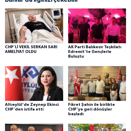
CHP’Lİ VEKİL SERKAN SARI
AK Parti Balıkesir Teşkilatı
AMELİYAT OLDU
Edremit'te Gençlerle
Buluştu
Altıeylül'de Zeynep Ekinci
Fikret Şahin ile birlikte
CHP'den istifa etti
CHP'ye geri dönüşler
başladı