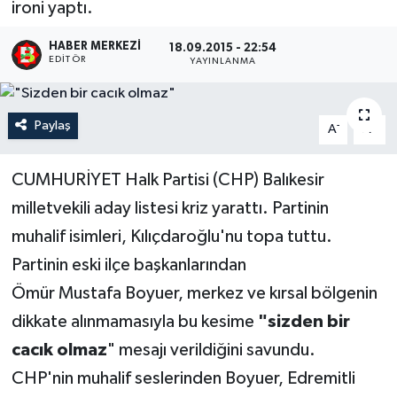
ironi yaptı.
HABER MERKEZI
18.09.2015 - 22:54
EDITÖR
YAYINLANMA
Paylaş
-
+
A
A
CUMHURİYET Halk Partisi (CHP) Balıkesir
milletvekili aday listesi kriz yarattı. Partinin
muhalif isimleri, Kılıçdaroğlu'nu topa tuttu.
Partinin eski ilçe başkanlarından
Ömür Mustafa Boyuer, merkez ve kırsal bölgenin
dikkate alınmamasıyla bu kesime
"sizden bir
cacık olmaz
" mesajı verildiğini savundu.
CHP'nin muhalif seslerinden Boyuer, Edremitli