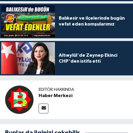
Balıkesir ve ilçelerinde bugün
vefat eden komşularımız
Altıeylül'de Zeynep Ekinci
CHP'den istifa etti
EDITÖR HAKKINDA
Haber Merkezi
Bunlar da ilginizi çekebilir