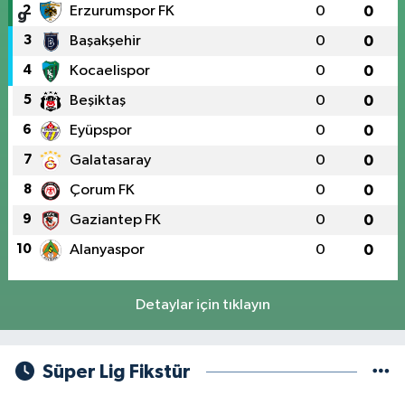
2
Erzurumspor FK
0
0
3
Başakşehir
0
0
4
Kocaelispor
0
0
5
Beşiktaş
0
0
6
Eyüpspor
0
0
7
Galatasaray
0
0
8
Çorum FK
0
0
9
Gaziantep FK
0
0
10
Alanyaspor
0
0
Detaylar için tıklayın
Süper Lig Fikstür