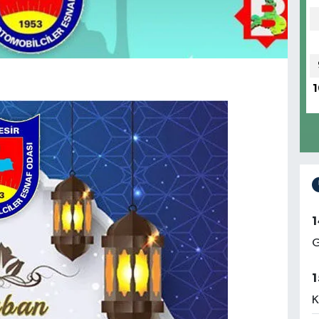
1
1
G
1
K