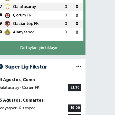
7
Galatasaray
0
0
8
Çorum FK
0
0
9
Gaziantep FK
0
0
0
Alanyaspor
0
0
Detaylar için tıklayın
Süper Lig Fikstür
4 Ağustos, Cuma
alatasaray - Çorum FK
21:30
5 Ağustos, Cumartesi
onyaspor - Rizespor
19:00