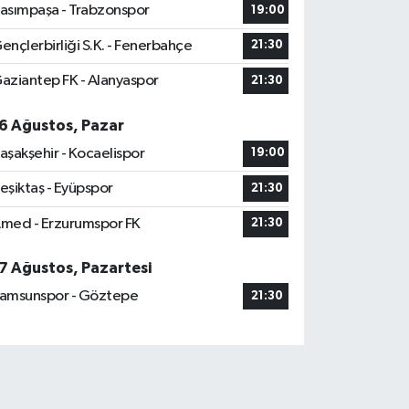
asımpaşa - Trabzonspor
19:00
ençlerbirliği S.K. - Fenerbahçe
21:30
aziantep FK - Alanyaspor
21:30
6 Ağustos, Pazar
aşakşehir - Kocaelispor
19:00
eşiktaş - Eyüpspor
21:30
med - Erzurumspor FK
21:30
7 Ağustos, Pazartesi
amsunspor - Göztepe
21:30