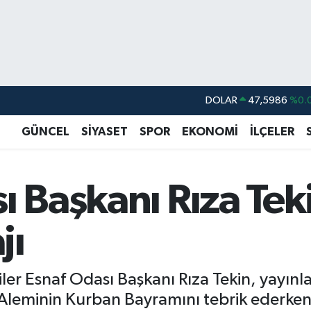
DOLAR
47,5986
%0.
EURO
55,0700
%0
GÜNCEL
SİYASET
SPOR
EKONOMİ
İLÇELER
STERLİN
64,2438
%0.
GRAM ALTIN
6518.23
%0.
ı Başkanı Rıza Te
BİST100
13.768
%
BITCOIN
64.602,05
%0.
jı
ler Esnaf Odası Başkanı Rıza Tekin, yayınla
 Aleminin Kurban Bayramını tebrik ederken