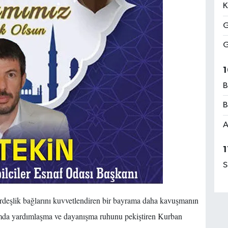
K
G
G
1
B
B
A
1
S
 kardeşlik bağlarını kuvvetlendiren bir bayrama daha kavuşmanın
umda yardımlaşma ve dayanışma ruhunu pekiştiren Kurban