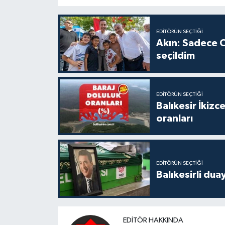
EDITÖRÜN SEÇTIĞI
Akın: Sadece C
seçildim
EDITÖRÜN SEÇTIĞI
Balıkesir İkiz
oranları
EDITÖRÜN SEÇTIĞI
Balıkesirli dua
EDITÖR HAKKINDA