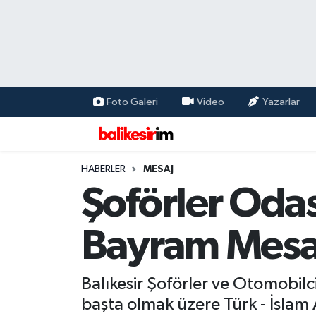
Foto Galeri
Video
Yazarlar
HABERLER
MESAJ
Şoförler Odas
Bayram Mesa
Balıkesir Şoförler ve Otomobilci
başta olmak üzere Türk - İslam