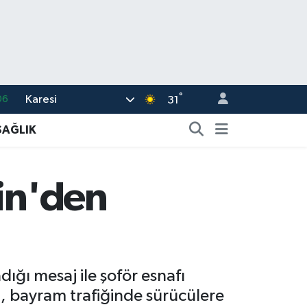
°
Karesi
06
31
.1
SAĞLIK
21
39
kin'den
48
69
dığı mesaj ile şoför esnafı
, bayram trafiğinde sürücülere