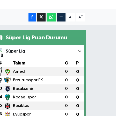
-
+
A
A
Süper Lig Puan Durumu
Süper Lig
#
Takım
O
P
1
Amed
0
0
2
Erzurumspor FK
0
0
3
Başakşehir
0
0
4
Kocaelispor
0
0
5
Beşiktaş
0
0
6
Eyüpspor
0
0