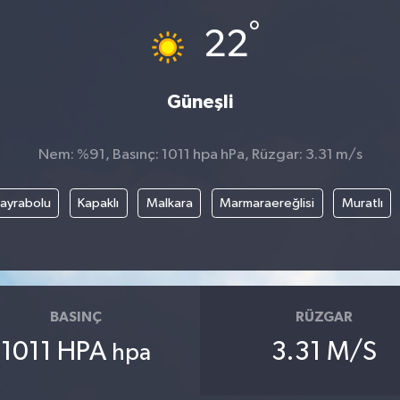
°
22
Güneşli
Nem: %91, Basınç: 1011 hpa hPa, Rüzgar: 3.31 m/s
ayrabolu
Kapaklı
Malkara
Marmaraereğlisi
Muratlı
BASINÇ
RÜZGAR
1011 HPA
3.31 M/S
hpa