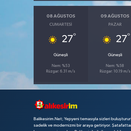
08 AĞUSTOS
09 AĞUSTOS
CUMARTESI
PAZAR
°
°
27
27
Güneşli
Güneşli
Nem: %53
Nem: %58
Rüzgar: 6.31 m/s
Rüzgar: 10.19 m/s
Balikesirim.Net; Yepyeni temasıyla sizleri buluşturu
sadelik ve modernizmi bir araya getiriyor. Şatafatta