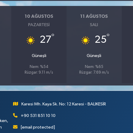
10 AĞUSTOS
11 AĞUSTOS
PAZARTESI
SALI
°
°
27
25
Güneşli
Güneşli
Nem: %54
Nem: %65
Rüzgar: 9.11 m/s
Rüzgar: 7.69 m/s
Karesi Mh. Kaya Sk. No: 12 Karesi - BALIKESİR
+90 531 851 10 10
rken,
[email protected]
n