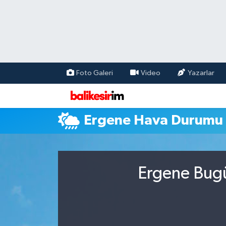
Foto Galeri
Video
Yazarlar
Ergene Hava Durumu
Ergene Bugü