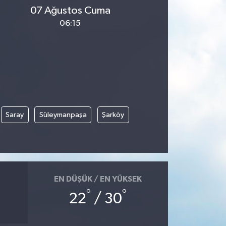
07 Ağustos Cuma
06:15
Saray
Süleymanpaşa
Şarköy
EN DÜŞÜK / EN YÜKSEK
°
°
22
/ 30