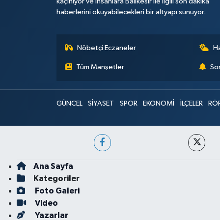
kaçınıyor ve insanlara Balıkesir ile ilgili son dakika
haberlerini okuyabilecekleri bir altyapı sunuyor.
Nöbetçi Eczaneler
H
Tüm Manşetler
Son
GÜNCEL
SİYASET
SPOR
EKONOMİ
İLÇELER
RÖ
Ana Sayfa
Kategoriler
Foto Galeri
Video
Yazarlar