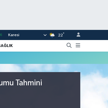
°
Karesi
16
22
02
SAĞLIK
07
5
0
63
rumu Tahmini