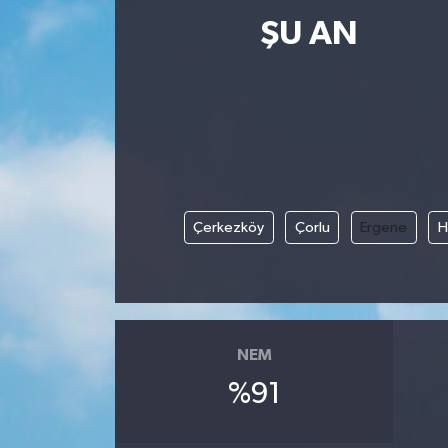
ŞU AN
Çerkezköy
Çorlu
Ergene
H
NEM
%91