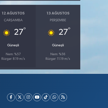
12 AĞUSTOS
13 AĞUSTOS
ÇARŞAMBA
PERŞEMBE
°
°
27
27
Güneşli
Güneşli
Nem: %57
Nem: %56
Rüzgar: 8.19 m/s
Rüzgar: 11.19 m/s