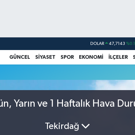
DOLAR
47,7143
%0.
EURO
55,0317
%-0.
GÜNCEL
SİYASET
SPOR
EKONOMİ
İLÇELER
STERLİN
64,2463
%0.
GRAM ALTIN
6510.40
%0.4
BİST100
13.799
%7
BITCOIN
64.225,61
%-0.
n, Yarın ve 1 Haftalık Hava Du
Tekirdağ