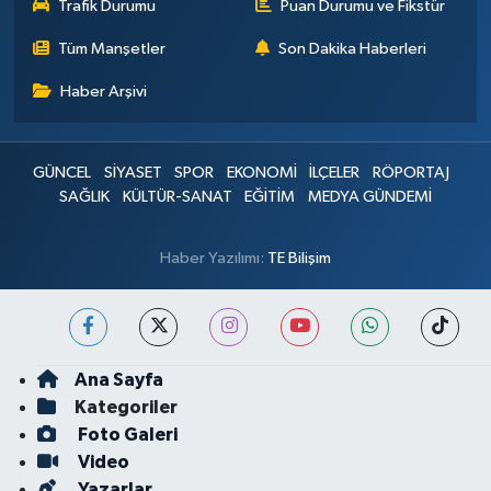
Trafik Durumu
Puan Durumu ve Fikstür
Tüm Manşetler
Son Dakika Haberleri
Haber Arşivi
GÜNCEL
SİYASET
SPOR
EKONOMİ
İLÇELER
RÖPORTAJ
SAĞLIK
KÜLTÜR-SANAT
EĞİTİM
MEDYA GÜNDEMİ
Haber Yazılımı:
TE Bilişim
Ana Sayfa
Kategoriler
Foto Galeri
Video
Yazarlar