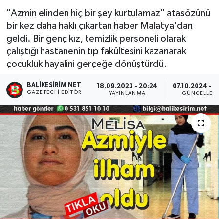
"Azmin elinden hiç bir şey kurtulamaz" atasözünü
bir kez daha haklı çıkartan haber Malatya'dan
geldi. Bir genç kız, temizlik personeli olarak
çalıştığı hastanenin tıp fakültesini kazanarak
çocukluk hayalini gerçeğe dönüştürdü.
BALIKESIRIM NET
18.09.2023 - 20:24
07.10.2024 - 1
GAZETECI | EDITÖR
YAYINLANMA
GÜNCELLEM