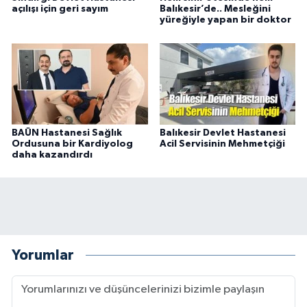
açılışı için geri sayım
Balıkesir’de.. Mesleğini
yüreğiyle yapan bir doktor
BAÜN Hastanesi Sağlık
Balıkesir Devlet Hastanesi
Ordusuna bir Kardiyolog
Acil Servisinin Mehmetçiği
daha kazandırdı
Yorumlar