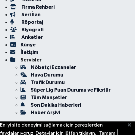
Firma Rehberi
Seri İlan
Röportaj
Biyografi
Anketler
Künye
İletişim
Servisler
Nöbetçi Eczaneler
Hava Durumu
Trafik Durumu
Süper Lig Puan Durumu ve Fikstür
Tüm Manşetler
Son Dakika Haberleri
Haber Arşivi
En iyi site deneyimi sağlamak için çerezlerden
faydalanıyoruz. Detaylar için lütfen tıklayın.
Tamam