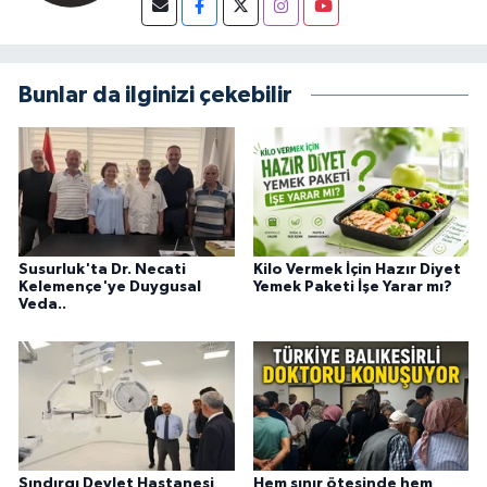
Bunlar da ilginizi çekebilir
Susurluk'ta Dr. Necati
Kilo Vermek İçin Hazır Diyet
Kelemençe'ye Duygusal
Yemek Paketi İşe Yarar mı?
Veda..
Sındırgı Devlet Hastanesi
Hem sınır ötesinde hem