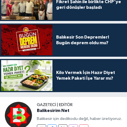
Fikret Şahin ile birlikte CHP'ye
geri dönüşler başladı
Balıkesir Son Depremler!
Bugün deprem oldu mu?
Kilo Vermek İçin Hazır Diyet
Yemek Paketi İşe Yarar mı?
GAZETECI | EDITÖR
Balikesirim Net
Balıkesir için dedikodu değil, haber üretiyoruz.