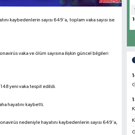
1
tını kaybedenlerin sayısı 649'a, toplam vaka sayısı ise
navirüs vaka ve ölüm sayısına ilişkin güncel bilgileri
1
G
148 yeni vaka tespit edildi.
1
ha hayatını kaybetti.
K
K
onavirüs nedeniyle hayatını kaybedenlerin sayısı 649'a,
G