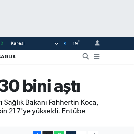
°
Karesi
18
19
32
SAĞLIK
38
03
30 bini aştı
14
87
rı Sağlık Bakanı Fahhertin Koca,
bin 217'ye yükseldi. Entübe