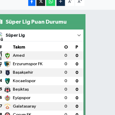
-
+
A
A
Süper Lig Puan Durumu
Süper Lig
#
Takım
O
P
1
Amed
0
0
2
Erzurumspor FK
0
0
3
Başakşehir
0
0
4
Kocaelispor
0
0
5
Beşiktaş
0
0
6
Eyüpspor
0
0
7
Galatasaray
0
0
8
Çorum FK
0
0