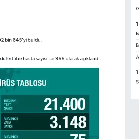
G
1
B
02 bin 845'yi buldu.
B
A
i. Entübe hasta sayısı ise 966 olarak açıklandı.
1
S