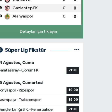
9
Gaziantep FK
0
0
0
Alanyaspor
0
0
Detaylar için tıklayın
Süper Lig Fikstür
4 Ağustos, Cuma
alatasaray - Çorum FK
21:30
5 Ağustos, Cumartesi
onyaspor - Rizespor
19:00
asımpaşa - Trabzonspor
19:00
ençlerbirliği S.K. - Fenerbahçe
21:30