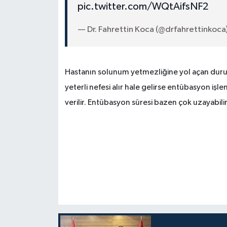
pic.twitter.com/WQtAifsNF2
— Dr. Fahrettin Koca (@drfahrettinkoca
Hastanın solunum yetmezliğine yol açan durum
yeterli nefesi alır hale gelirse entübasyon işl
verilir. Entübasyon süresi bazen çok uzayabilir