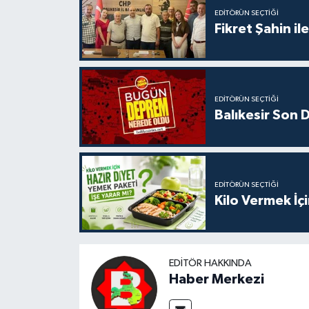
EDITÖRÜN SEÇTIĞI
Fikret Şahin il
EDITÖRÜN SEÇTIĞI
Balıkesir Son
EDITÖRÜN SEÇTIĞI
Kilo Vermek İç
EDITÖR HAKKINDA
Haber Merkezi