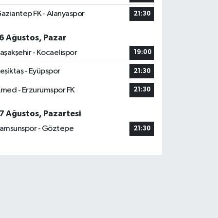
aziantep FK - Alanyaspor
21:30
6 Ağustos, Pazar
aşakşehir - Kocaelispor
19:00
eşiktaş - Eyüpspor
21:30
med - Erzurumspor FK
21:30
7 Ağustos, Pazartesi
amsunspor - Göztepe
21:30