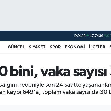
DOLAR
47,7436
%0.
EURO
55,2510
%0.
GÜNCEL
SİYASET
SPOR
EKONOMİ
İLÇELER
STERLİN
64,4811
%0.
GRAM ALTIN
6660.55
%0.
0 bini, vaka sayısı 
BİST100
13.779
%-
BITCOIN
64.960,21
%0.
 salgını nedeniyle son 24 saatte yaşananla
can kaybı 649'a, toplam vaka sayısı da 30 