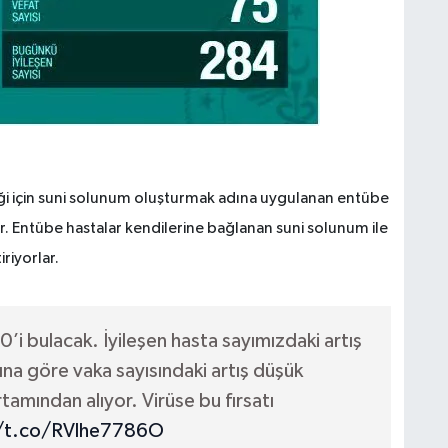
 için suni solunum oluşturmak adına uygulanan entübe
or. Entübe hastalar kendilerine bağlanan suni solunum ile
riyorlar.
i bulacak. İyileşen hasta sayımızdaki artış
ına göre vaka sayısındaki artış düşük
amından alıyor. Virüse bu fırsatı
//t.co/RVlhe7786O