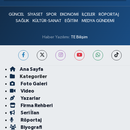
GÜNCEL
SİYASET
SPOR
EKONOMİ
İLÇELER
RÖPORTAJ
SAĞLIK
KÜLTÜR-SANAT
EĞİTİM
MEDYA GÜNDEMİ
Haber Yazılımı:
TE Bilişim
Ana Sayfa
Kategoriler
Foto Galeri
Video
Yazarlar
Firma Rehberi
Seri İlan
Röportaj
Biyografi