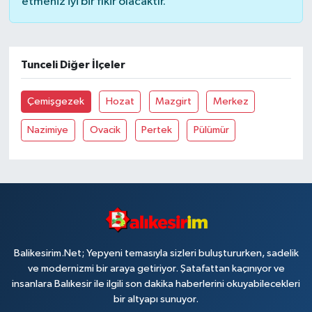
etmeniz iyi bir fikir olacaktır.
Tunceli Diğer İlçeler
Çemişgezek
Hozat
Mazgirt
Merkez
Nazimiye
Ovacik
Pertek
Pülümür
Balikesirim.Net; Yepyeni temasıyla sizleri buluştururken, sadelik
ve modernizmi bir araya getiriyor. Şatafattan kaçınıyor ve
insanlara Balıkesir ile ilgili son dakika haberlerini okuyabilecekleri
bir altyapı sunuyor.