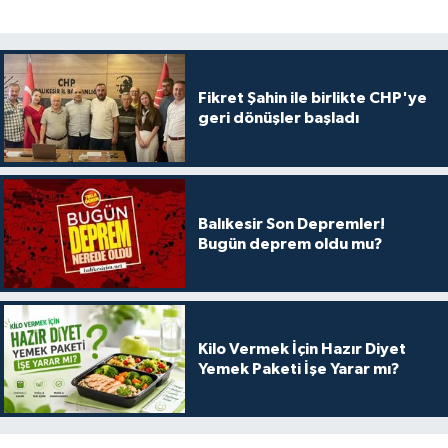
Fikret Şahin ile birlikte CHP'ye
geri dönüşler başladı
Balıkesir Son Depremler!
Bugün deprem oldu mu?
Kilo Vermek İçin Hazır Diyet
Yemek Paketi İşe Yarar mı?