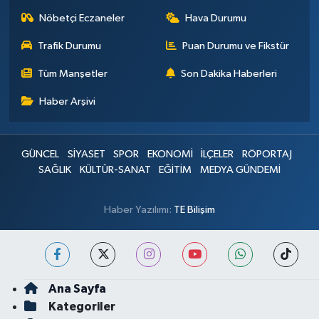
Nöbetçi Eczaneler
Hava Durumu
Trafik Durumu
Puan Durumu ve Fikstür
Tüm Manşetler
Son Dakika Haberleri
Haber Arşivi
GÜNCEL
SİYASET
SPOR
EKONOMİ
İLÇELER
RÖPORTAJ
SAĞLIK
KÜLTÜR-SANAT
EĞİTİM
MEDYA GÜNDEMİ
Haber Yazılımı:
TE Bilişim
Ana Sayfa
Kategoriler