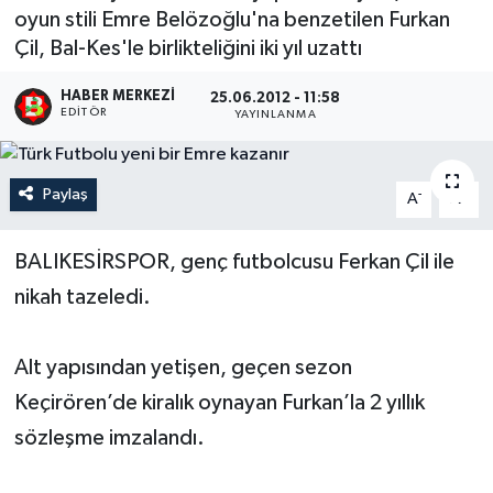
oyun stili Emre Belözoğlu'na benzetilen Furkan
Çil, Bal-Kes'le birlikteliğini iki yıl uzattı
HABER MERKEZI
25.06.2012 - 11:58
EDITÖR
YAYINLANMA
Paylaş
-
+
A
A
BALIKESİRSPOR, genç futbolcusu Ferkan Çil ile
nikah tazeledi.
Alt yapısından yetişen, geçen sezon
Keçirören’de kiralık oynayan Furkan’la 2 yıllık
sözleşme imzalandı.