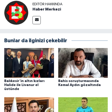
EDITÖR HAKKINDA
Haber Merkezi
Bunlar da ilginizi çekebilir
Balıkesir'in altın kızları
Bahis soruşturmasında
Halide ile Livanur el
Kemal Aydın gözaltında
üstünde