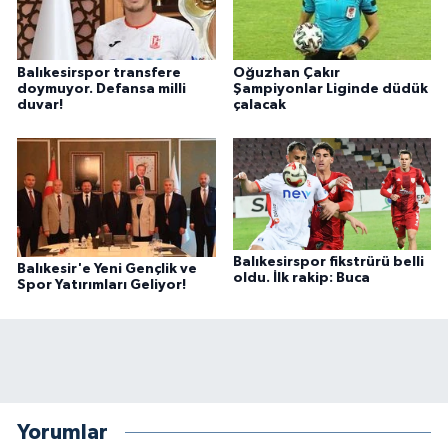
Balıkesirspor transfere
Oğuzhan Çakır
doymuyor. Defansa milli
Şampiyonlar Liginde düdük
duvar!
çalacak
Balıkesirspor fikstrürü belli
Balıkesir'e Yeni Gençlik ve
oldu. İlk rakip: Buca
Spor Yatırımları Geliyor!
Yorumlar