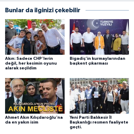
Bunlar da ilginizi çekebilir
Akın: Sadece CHP'lerin
Bigadiç'in kurmaylarından
değil, her kesimin oyunu
başkent çıkarması
alarak seçildim
Ahmet Akın Kılıçdaroğlu'na
Yeni Parti Balıkesir İl
da en yakın isim
Başkanlığı resmen faaliyete
geçti.