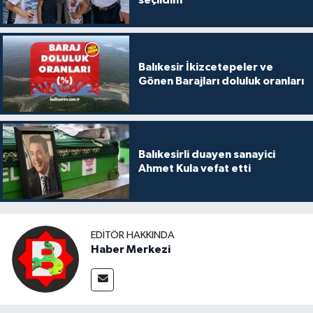
seçildim
Balıkesir İkizcetepeler ve
Gönen Barajları doluluk oranları
Balıkesirli duayen sanayici
Ahmet Kula vefat etti
EDITÖR HAKKINDA
Haber Merkezi