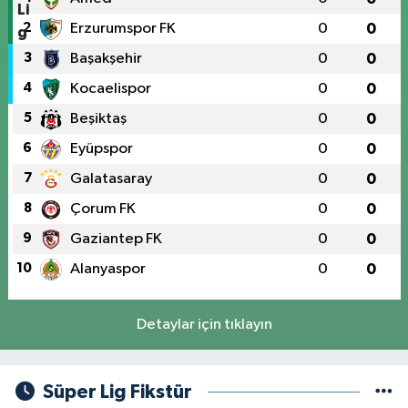
2
Erzurumspor FK
0
0
3
Başakşehir
0
0
4
Kocaelispor
0
0
5
Beşiktaş
0
0
6
Eyüpspor
0
0
7
Galatasaray
0
0
8
Çorum FK
0
0
9
Gaziantep FK
0
0
10
Alanyaspor
0
0
Detaylar için tıklayın
Süper Lig Fikstür