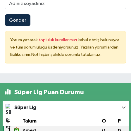
Gönder
Yorum yazarak
topluluk kurallarımızı
kabul etmiş bulunuyor
ve tüm sorumluluğu üstleniyorsunuz. Yazılan yorumlardan
Balikesirim.Net hiçbir şekilde sorumlu tutulamaz.
Süper Lig Puan Durumu
Süper Lig
#
Takım
O
P
1
Amed
0
0