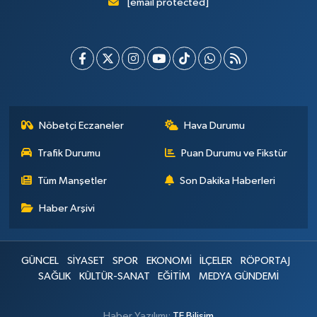
[email protected]
Nöbetçi Eczaneler
Hava Durumu
Trafik Durumu
Puan Durumu ve Fikstür
Tüm Manşetler
Son Dakika Haberleri
Haber Arşivi
GÜNCEL
SİYASET
SPOR
EKONOMİ
İLÇELER
RÖPORTAJ
SAĞLIK
KÜLTÜR-SANAT
EĞİTİM
MEDYA GÜNDEMİ
Haber Yazılımı:
TE Bilişim