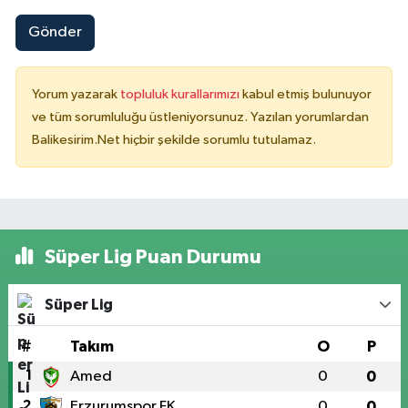
Gönder
Yorum yazarak
topluluk kurallarımızı
kabul etmiş bulunuyor
ve tüm sorumluluğu üstleniyorsunuz. Yazılan yorumlardan
Balikesirim.Net hiçbir şekilde sorumlu tutulamaz.
Süper Lig Puan Durumu
Süper Lig
#
Takım
O
P
1
Amed
0
0
2
Erzurumspor FK
0
0