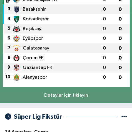
3
Başakşehir
0
0
4
Kocaelispor
0
0
5
Beşiktaş
0
0
6
Eyüpspor
0
0
7
Galatasaray
0
0
8
Çorum FK
0
0
9
Gaziantep FK
0
0
10
Alanyaspor
0
0
Detaylar için tıklayın
Süper Lig Fikstür
14 Ağustos, Cuma