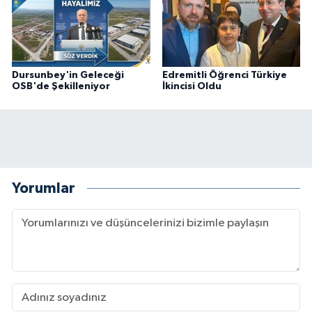
Dursunbey'in Geleceği
Edremitli Öğrenci Türkiye
OSB'de Şekilleniyor
İkincisi Oldu
Yorumlar