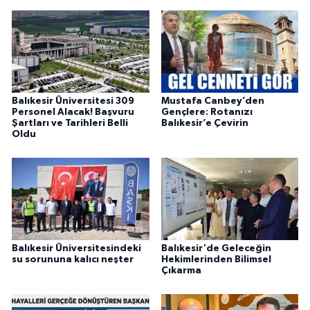
Balıkesir Üniversitesi 309
Mustafa Canbey’den
Personel Alacak! Başvuru
Gençlere: Rotanızı
Şartları ve Tarihleri Belli
Balıkesir’e Çevirin
Oldu
Balıkesir Üniversitesindeki
Balıkesir'de Geleceğin
su sorununa kalıcı neşter
Hekimlerinden Bilimsel
Çıkarma