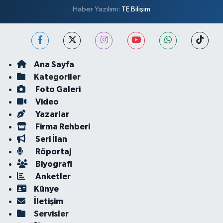
Haber Yazılımı:
TE Bilişim
Ana Sayfa
Kategoriler
Foto Galeri
Video
Yazarlar
Firma Rehberi
Seri İlan
Röportaj
Biyografi
Anketler
Künye
İletişim
Servisler