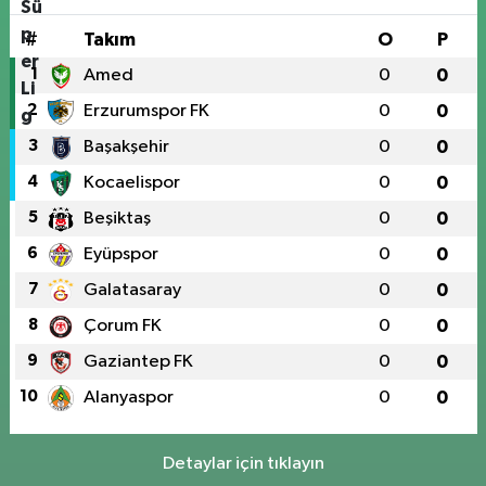
#
Takım
O
P
1
Amed
0
0
2
Erzurumspor FK
0
0
3
Başakşehir
0
0
4
Kocaelispor
0
0
5
Beşiktaş
0
0
6
Eyüpspor
0
0
7
Galatasaray
0
0
8
Çorum FK
0
0
9
Gaziantep FK
0
0
10
Alanyaspor
0
0
Detaylar için tıklayın