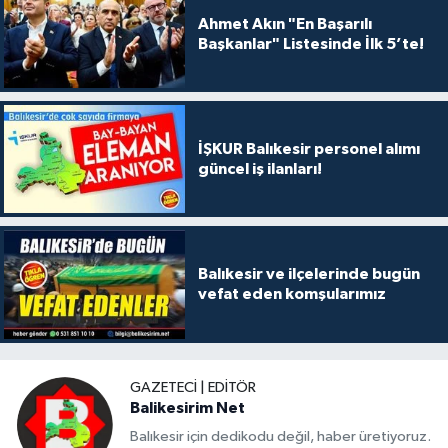
Ahmet Akın "En Başarılı
Başkanlar" Listesinde İlk 5’te!
İŞKUR Balıkesir personel alımı
güncel iş ilanları!
Balıkesir ve ilçelerinde bugün
vefat eden komşularımız
GAZETECI | EDITÖR
Balikesirim Net
Balıkesir için dedikodu değil, haber üretiyoruz.