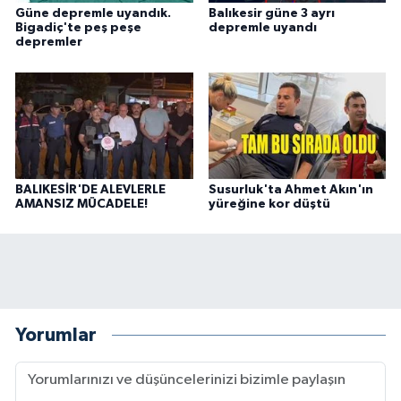
Güne depremle uyandık.
Balıkesir güne 3 ayrı
Bigadiç'te peş peşe
depremle uyandı
depremler
BALIKESİR'DE ALEVLERLE
Susurluk'ta Ahmet Akın'ın
AMANSIZ MÜCADELE!
yüreğine kor düştü
Yorumlar