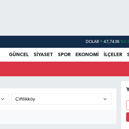
DOLAR
47,7436
%0.
EURO
55,2510
%0.
GÜNCEL
SİYASET
SPOR
EKONOMİ
İLÇELER
STERLİN
64,4811
%0.
GRAM ALTIN
6660.55
%0.
BİST100
13.779
%-
Y
BITCOIN
64.959,79
%1.