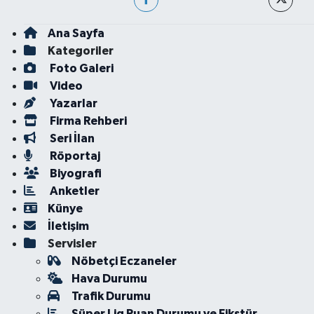
Ana Sayfa
Kategoriler
Foto Galeri
Video
Yazarlar
Firma Rehberi
Seri İlan
Röportaj
Biyografi
Anketler
Künye
İletişim
Servisler
Nöbetçi Eczaneler
Hava Durumu
Trafik Durumu
Süper Lig Puan Durumu ve Fikstür