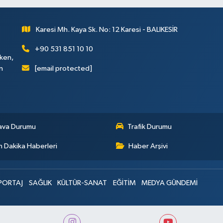
Karesi Mh. Kaya Sk. No: 12 Karesi - BALIKESİR
+90 531 851 10 10
rken,
[email protected]
n
ava Durumu
Trafik Durumu
 Dakika Haberleri
Haber Arşivi
PORTAJ
SAĞLIK
KÜLTÜR-SANAT
EĞİTİM
MEDYA GÜNDEMİ