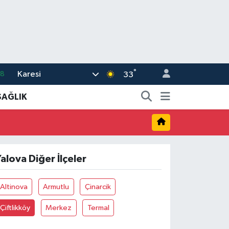
°
Karesi
18
33
32
SAĞLIK
38
03
14
alova Diğer İlçeler
11
Altinova
Armutlu
Çinarcik
Çiftlikköy
Merkez
Termal