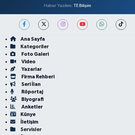
Haber Yazılımı:
TE Bilişim
Ana Sayfa
Kategoriler
Foto Galeri
Video
Yazarlar
Firma Rehberi
Seri İlan
Röportaj
Biyografi
Anketler
Künye
İletişim
Servisler