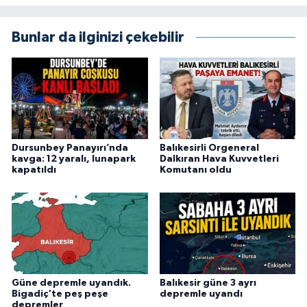
Bunlar da ilginizi çekebilir
Dursunbey Panayırı’nda
Balıkesirli Orgeneral
kavga: 12 yaralı, lunapark
Dalkıran Hava Kuvvetleri
kapatıldı
Komutanı oldu
Güne depremle uyandık.
Balıkesir güne 3 ayrı
Bigadiç'te peş peşe
depremle uyandı
depremler