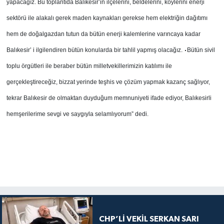
yapacağız. Bu toplantıda Balıkesir’in ilçelerini, beldelerini, köylerini enerji
sektörü ile alakalı gerek maden kaynakları gerekse hem elektriğin dağıtımı
hem de doğalgazdan tutun da bütün enerji kalemlerine varıncaya kadar
Balıkesir’ i ilgilendiren bütün konularda bir tahlil yapmış olacağız.
Bütün sivil
toplu örgütleri ile beraber bütün milletvekillerimizin katılımı ile
gerçekleştireceğiz, bizzat yerinde teşhis ve çözüm yapmak kazanç sağlıyor,
tekrar Balıkesir de olmaktan duyduğum memnuniyeti ifade ediyor, Balıkesirli
hemşerilerime sevgi ve saygıyla selamlıyorum” dedi.
CHP’Lİ VEKİL SERKAN SARI