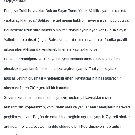
sağlıyor" dedi.
Enerji ve Tabii Kaynaklar Bakanı Sayın Taner Yıldız, Valilik ziyareti sırasında
yaptığı açıklamada; “Balıkesir’e gelmemin farklı bir heyecanı ve mutluluğu var.
Balıkesir’de uzun süre kalmış olmaktan dolayı ayrı bir yeri var. Bugün Sayın
Valimizin de bahsettiği gibi Balıkesir de trafo imalatı yapan bir fabrika gezdik
arkasından Akhisar’da yenilenebilir enerji kaynakları diye
isimlendirebildiğimiz ve Türkiye’nin yerli kaynaklarından ithalata bağımlı
olmaksızın yapılan üretimlerin bizzat açılışını yaptık. Tabi yerli kaynak
hassasiyetinin oluşması yinelenebilir enerji kaynaklarının hassasiyetinin
oluşması 7’den 70’ e gerekli bir konudur.
Suyumuzun, rüzgarımızın, güneşimizin, jeotermal kaynaklarımızın,
buharımızın, çöplerimizin, kömürlerin yerli ve yenilenebilir enerjilerin harekete
geçirilmesi lazım. Bugün de onun bir örneğinin açılışını yaptık. Ziyaretlerimizin
ardından her ziyaret ettiğimiz ilde olduğu gibi İl Koordinasyon Toplantısı