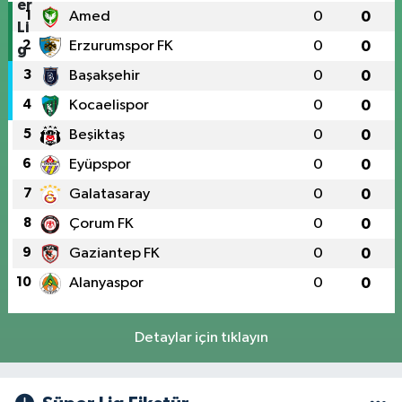
1
Amed
0
0
2
Erzurumspor FK
0
0
3
Başakşehir
0
0
4
Kocaelispor
0
0
5
Beşiktaş
0
0
6
Eyüpspor
0
0
7
Galatasaray
0
0
8
Çorum FK
0
0
9
Gaziantep FK
0
0
10
Alanyaspor
0
0
Detaylar için tıklayın