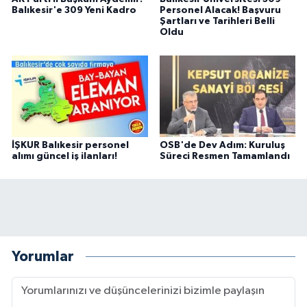
Balıkesir'e 309 Yeni Kadro
Personel Alacak! Başvuru
Şartları ve Tarihleri Belli
Oldu
İŞKUR Balıkesir personel
OSB'de Dev Adım: Kuruluş
alımı güncel iş ilanları!
Süreci Resmen Tamamlandı
Yorumlar