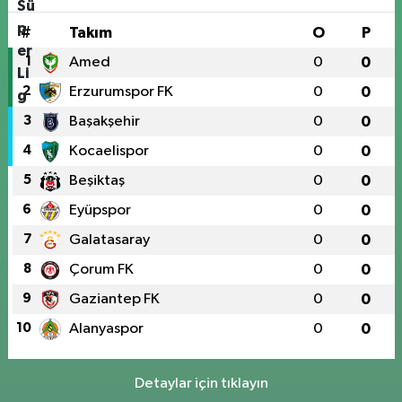
#
Takım
O
P
1
Amed
0
0
2
Erzurumspor FK
0
0
3
Başakşehir
0
0
4
Kocaelispor
0
0
5
Beşiktaş
0
0
6
Eyüpspor
0
0
7
Galatasaray
0
0
8
Çorum FK
0
0
9
Gaziantep FK
0
0
10
Alanyaspor
0
0
Detaylar için tıklayın