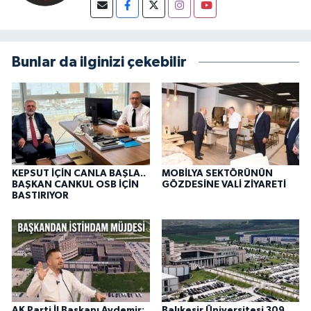
Bunlar da ilginizi çekebilir
KEPSUT İÇİN CANLA BAŞLA..
MOBİLYA SEKTÖRÜNÜN
BAŞKAN CANKUL OSB İÇİN
GÖZDESİNE VALİ ZİYARETİ
BASTIRIYOR
AK Parti İl Başkanı Aydemir:
Balıkesir Üniversitesi 309