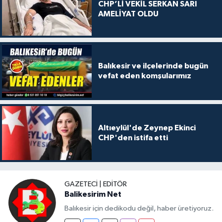
CHP’Lİ VEKİL SERKAN SARI
AMELİYAT OLDU
Balıkesir ve ilçelerinde bugün
vefat eden komşularımız
Altıeylül'de Zeynep Ekinci
CHP'den istifa etti
GAZETECI | EDITÖR
Balikesirim Net
Balıkesir için dedikodu değil, haber üretiyoruz.