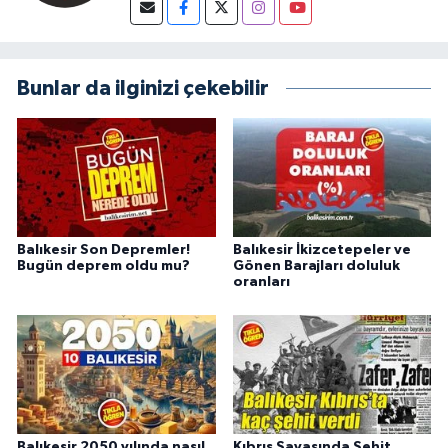
Bunlar da ilginizi çekebilir
Balıkesir Son Depremler!
Balıkesir İkizcetepeler ve
Bugün deprem oldu mu?
Gönen Barajları doluluk
oranları
Balıkesir 2050 yılında nasıl
Kıbrıs Savaşında Şehit