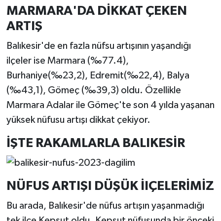
MARMARA'DA DİKKAT ÇEKEN
ARTIŞ
Balıkesir'de en fazla nüfsu artışının yaşandığı
ilçeler ise Marmara (‰77.4),
Burhaniye(‰23,2), Edremit(‰22,4), Balya
(‰43,1), Gömeç (‰39,3) oldu. Özellikle
Marmara Adalar ile Gömeç'te son 4 yılda yaşanan
yüksek nüfusu artışı dikkat çekiyor.
İŞTE RAKAMLARLA BALIKESİR
NÜFUS ARTIŞI DÜŞÜK İlÇELERİMİZ
Bu arada, Balıkesir'de nüfus artışın yaşanmadığı
tek ilçe Kepsut oldu. Kepsut nüfusunda bir önceki