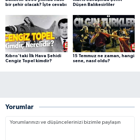
bir şehir olacak? İşte cevabı
Düşen Balıkesirliler
Kıbrıs'taki İlk Hava Şehidi
15 Temmuz ne zaman, hangi
Cengiz Topel kimdir?
sene, nasıl oldu?
Yorumlar