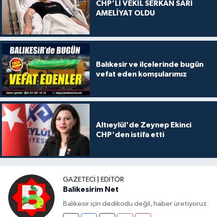
CHP’Lİ VEKİL SERKAN SARI
AMELİYAT OLDU
Balıkesir ve ilçelerinde bugün
vefat eden komşularımız
Altıeylül'de Zeynep Ekinci
CHP'den istifa etti
GAZETECI | EDITÖR
Balikesirim Net
Balıkesir için dedikodu değil, haber üretiyoruz.