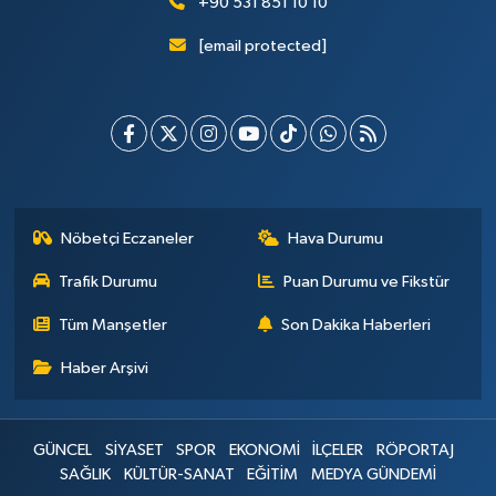
+90 531 851 10 10
[email protected]
Nöbetçi Eczaneler
Hava Durumu
Trafik Durumu
Puan Durumu ve Fikstür
Tüm Manşetler
Son Dakika Haberleri
Haber Arşivi
GÜNCEL
SİYASET
SPOR
EKONOMİ
İLÇELER
RÖPORTAJ
SAĞLIK
KÜLTÜR-SANAT
EĞİTİM
MEDYA GÜNDEMİ