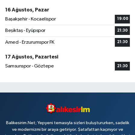
16 Ağustos, Pazar
Başakşehir - Kocaelispor
19:00
Beşiktaş - Eyüpspor
21:30
Amed - Erzurumspor FK
21:30
17 Ağustos, Pazartesi
Samsunspor - Göztepe
21:30
Balikesirim.Net; Yepyeni temasıyla sizleri buluştururken, sadelik
ve modernizmi bir araya getiriyor. Şatafattan kaçınıyor ve