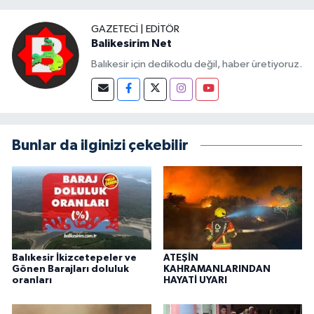
GAZETECI | EDITÖR
Balikesirim Net
Balıkesir için dedikodu değil, haber üretiyoruz.
Bunlar da ilginizi çekebilir
Balıkesir İkizcetepeler ve
ATEŞİN
Gönen Barajları doluluk
KAHRAMANLARINDAN
oranları
HAYATİ UYARI