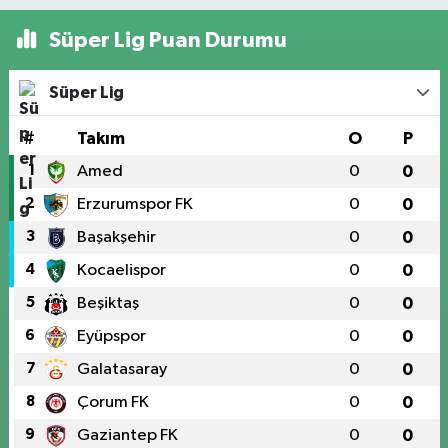
Süper Lig Puan Durumu
Süper Lig
#
Takım
O
P
1
Amed
0
0
2
Erzurumspor FK
0
0
3
Başakşehir
0
0
4
Kocaelispor
0
0
5
Beşiktaş
0
0
6
Eyüpspor
0
0
7
Galatasaray
0
0
8
Çorum FK
0
0
9
Gaziantep FK
0
0