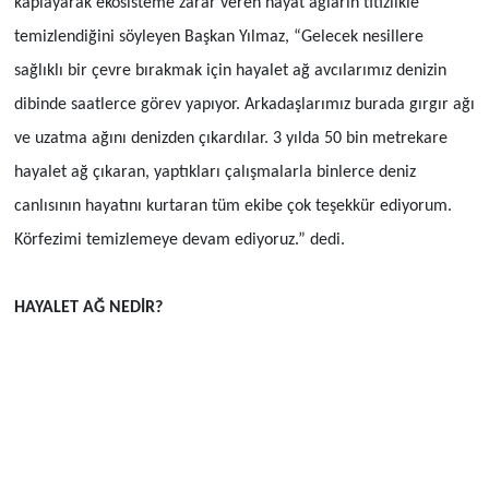
kaplayarak ekosisteme zarar veren hayat ağların titizlikle
temizlendiğini söyleyen Başkan Yılmaz, “Gelecek nesillere
sağlıklı bir çevre bırakmak için hayalet ağ avcılarımız denizin
dibinde saatlerce görev yapıyor. Arkadaşlarımız burada gırgır ağı
ve uzatma ağını denizden çıkardılar. 3 yılda 50 bin metrekare
hayalet ağ çıkaran, yaptıkları çalışmalarla binlerce deniz
canlısının hayatını kurtaran tüm ekibe çok teşekkür ediyorum.
Körfezimi temizlemeye devam ediyoruz.” dedi.
HAYALET AĞ NEDİR?