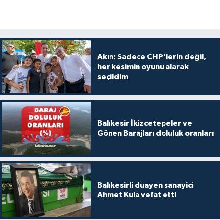
Akın: Sadece CHP'lerin değil,
her kesimin oyunu alarak
seçildim
Balıkesir İkizcetepeler ve
Gönen Barajları doluluk oranları
Balıkesirli duayen sanayici
Ahmet Kula vefat etti