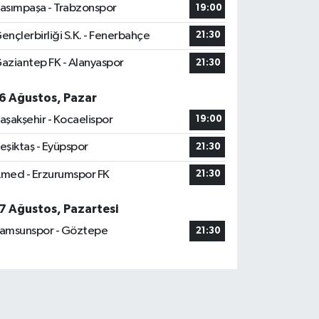
asımpaşa - Trabzonspor
19:00
ençlerbirliği S.K. - Fenerbahçe
21:30
aziantep FK - Alanyaspor
21:30
6 Ağustos, Pazar
aşakşehir - Kocaelispor
19:00
eşiktaş - Eyüpspor
21:30
med - Erzurumspor FK
21:30
7 Ağustos, Pazartesi
amsunspor - Göztepe
21:30