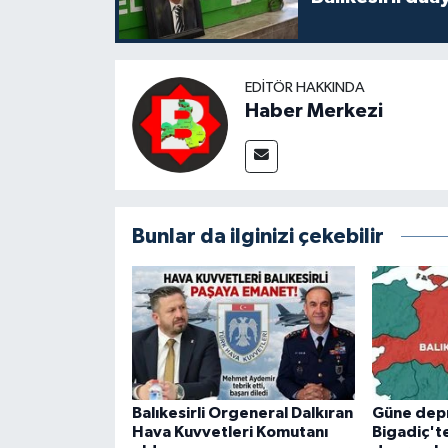
EDITÖR HAKKINDA
Haber Merkezi
Bunlar da ilginizi çekebilir
Balıkesirli Orgeneral Dalkıran
Güne dep
Hava Kuvvetleri Komutanı
Bigadiç't