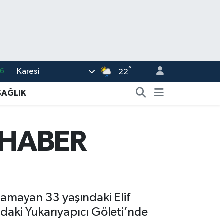
°
Karesi
16
22
02
SAĞLIK
07
5
 HABER
0
63
namayan 33 yaşındaki Elif
aki Yukarıyapıcı Göleti’nde