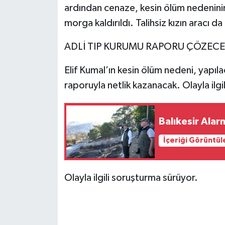
ardından cenaze, kesin ölüm nedeninin
morga kaldırıldı. Talihsiz kızın aracı da
ADLİ TIP KURUMU RAPORU ÇÖZECE
Elif Kumal’ın kesin ölüm nedeni, yapıl
raporuyla netlik kazanacak. Olayla ilgi
Balıkesir Ala
İçeriği Görüntül
Olayla ilgili soruşturma sürüyor.