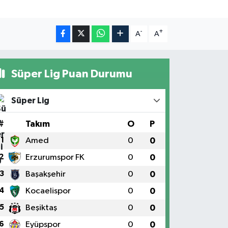
-
+
A
A
Süper Lig Puan Durumu
Süper Lig
#
Takım
O
P
1
Amed
0
0
2
Erzurumspor FK
0
0
3
Başakşehir
0
0
4
Kocaelispor
0
0
5
Beşiktaş
0
0
6
Eyüpspor
0
0