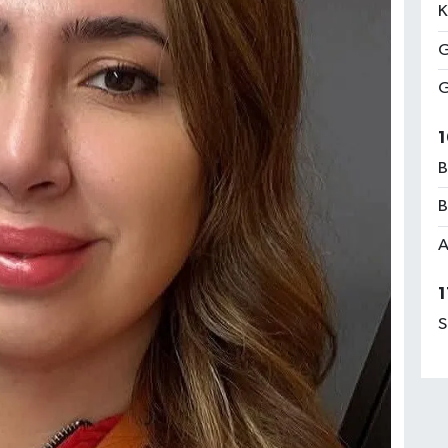
K
G
G
1
B
B
A
1
S