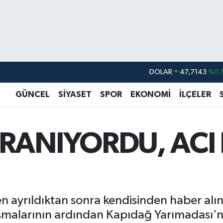
DOLAR
47,7143
%0.
EURO
55,0317
%-0.
GÜNCEL
SİYASET
SPOR
EKONOMİ
İLÇELER
STERLİN
64,2463
%0.
GRAM ALTIN
6510.40
%0.4
RANIYORDU, ACI
BİST100
13.799
%7
BITCOIN
64.225,61
%-0.
 ayrıldıktan sonra kendisinden haber alı
şmalarının ardından Kapıdağ Yarımadası’nd