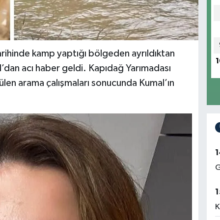
 tarihinde kamp yaptığı bölgeden ayrıldıktan
1
l’dan acı haber geldi. Kapıdağ Yarımadası
ülen arama çalışmaları sonucunda Kumal’ın
1
G
1
K