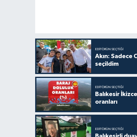
EDITÖRÜN SEÇTIĞI
Akın: Sadece C
seçildim
EDITÖRÜN SEÇTIĞI
Balıkesir İkiz
oranları
EDITÖRÜN SEÇTIĞI
Balıkesirli dua