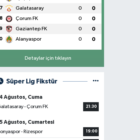
7
Galatasaray
0
0
8
Çorum FK
0
0
9
Gaziantep FK
0
0
0
Alanyaspor
0
0
Detaylar için tıklayın
Süper Lig Fikstür
4 Ağustos, Cuma
alatasaray - Çorum FK
21:30
5 Ağustos, Cumartesi
onyaspor - Rizespor
19:00