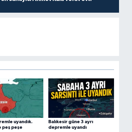
remle uyandık.
Balıkesir güne 3 ayrı
e peş peşe
depremle uyandı