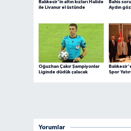
Balıkesir'in altın kızları Halide
Bahis sor
ile Livanur el üstünde
Aydın göz
Oğuzhan Çakır Şampiyonlar
Balıkesir'
Liginde düdük çalacak
Spor Yatır
Yorumlar