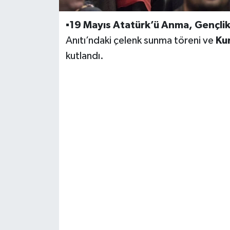
▪️
19 Mayıs Atatürk’ü Anma, Gençli
Anıtı’ndaki çelenk sunma töreni ve
Kur
kutlandı.