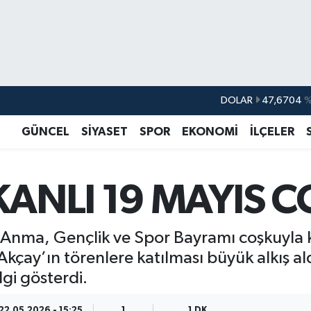
DOLAR
47,6704
EURO
55,0406
%-0.
GÜNCEL
SİYASET
SPOR
EKONOMİ
İLÇELER
STERLİN
64,2143
GRAM ALTIN
6500.87
%0.
İKANLI 19 MAYIS
BİST100
13.799
%
BITCOIN
64.643,95
%0.
ü Anma, Gençlik ve Spor Bayramı coşkuyla k
Akçay’ın törenlere katılması büyük alkış aldı
gi gösterdi.
22.05.2026 - 15:25
1
1 DK