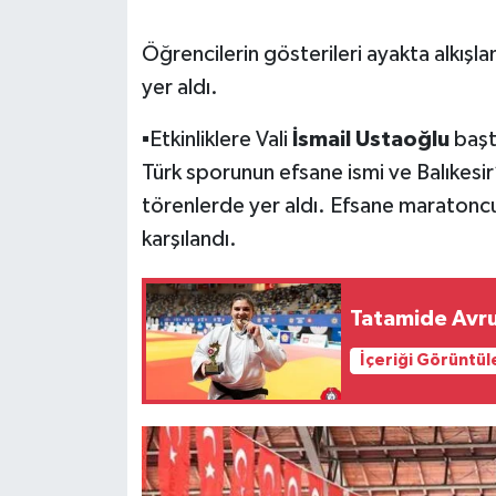
Öğrencilerin gösterileri ayakta alkışla
yer aldı.
▪️Etkinliklere Vali
İsmail Ustaoğlu
başt
Türk sporunun efsane ismi ve Balıkesir
törenlerde yer aldı. Efsane maratoncu,
karşılandı.
Tatamide Avr
İçeriği Görüntül