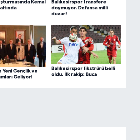
uşturmasında Kemal
Balıkesirspor transfere
altında
doymuyor. Defansa milli
duvar!
Balıkesirspor fikstrürü belli
e Yeni Gençlik ve
oldu. İlk rakip: Buca
ımları Geliyor!