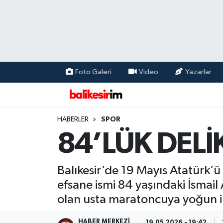
Foto Galeri
Video
Yazarlar
HABERLER
SPOR
84’LÜK DEL
Balıkesir’de 19 Mayıs Atatürk’
efsane ismi 84 yaşındaki İsmail 
olan usta maratoncuya yoğun il
HABER MERKEZI
19.05.2026 - 19:42