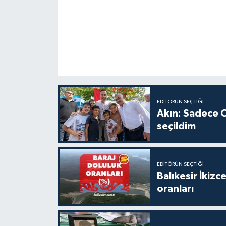
EDITÖRÜN SEÇTIĞI
Akın: Sadece C
seçildim
EDITÖRÜN SEÇTIĞI
Balıkesir İkiz
oranları