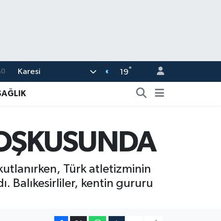
°
Karesi
%0
19
08
SAĞLIK
%0
12
 COŞKUSUNDA
70
16
utlanırken, Türk atletizminin
. Balıkesirliler, kentin gururu