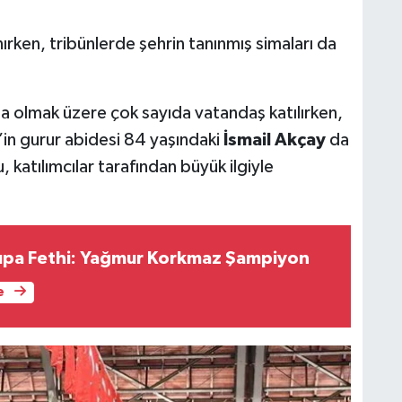
nırken, tribünlerde şehrin tanınmış simaları da
a olmak üzere çok sayıda vatandaş katılırken,
’in gurur abidesi 84 yaşındaki
İsmail Akçay
da
 katılımcılar tarafından büyük ilgiyle
upa Fethi: Yağmur Korkmaz Şampiyon
e