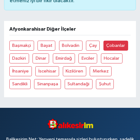
etmeniz iyi bir fikir olacaktır.
Afyonkarahisar Diğer İlçeler
Başmakçi
Bayat
Bolvadin
Çay
Çobanlar
Dazkiri
Dinar
Emirdağ
Evciler
Hocalar
İhsaniye
İscehisar
Kizilören
Merkez
Sandikli
Sinanpaşa
Sultandaği
Şuhut
Balikesirim.Net; Yepyeni temasıyla sizleri buluştururken, sadelik