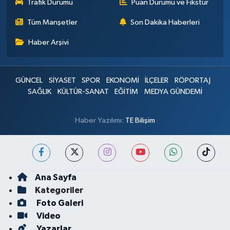
Trafik Durumu
Puan Durumu ve Fikstür
Tüm Manşetler
Son Dakika Haberleri
Haber Arşivi
GÜNCEL
SİYASET
SPOR
EKONOMİ
İLÇELER
RÖPORTAJ
SAĞLIK
KÜLTÜR-SANAT
EĞİTİM
MEDYA GÜNDEMİ
Haber Yazılımı:
TE Bilişim
Ana Sayfa
Kategoriler
Foto Galeri
Video
Yazarlar