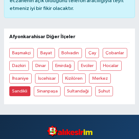
eczanenin açık olduğunu telefon aracılığıyla teyit
etmeniz iyi bir fikir olacaktır.
Afyonkarahisar Diğer İlçeler
Başmakçi
Bayat
Bolvadin
Çay
Çobanlar
Dazkiri
Dinar
Emirdağ
Evciler
Hocalar
İhsaniye
İscehisar
Kizilören
Merkez
Sandikli
Sinanpaşa
Sultandaği
Şuhut