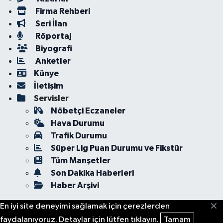
Firma Rehberi
Seri İlan
Röportaj
Biyografi
Anketler
Künye
İletişim
Servisler
Nöbetçi Eczaneler
Hava Durumu
Trafik Durumu
Süper Lig Puan Durumu ve Fikstür
Tüm Manşetler
Son Dakika Haberleri
Haber Arşivi
En iyi site deneyimi sağlamak için çerezlerden
faydalanıyoruz. Detaylar için lütfen tıklayın.
Tamam