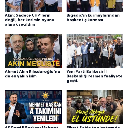
Akın: Sadece CHP'lerin
Bigadiç'in kurmaylarından
değil, her kesimin oyunu
başkent çıkarması
alarak seçildim
Ahmet Akın Kılıçdaroğlu'na
Yeni Parti Balıkesir İl
da en yakın isim
Başkanlığı resmen faaliyete
geçti.
AK Parti İl Başkanı Mehmet
Fikret Şahin toplantısında