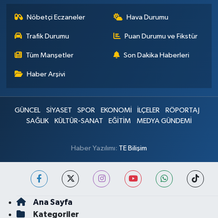
Nöbetçi Eczaneler
Hava Durumu
Trafik Durumu
Puan Durumu ve Fikstür
Tüm Manşetler
Son Dakika Haberleri
Haber Arşivi
GÜNCEL
SİYASET
SPOR
EKONOMİ
İLÇELER
RÖPORTAJ
SAĞLIK
KÜLTÜR-SANAT
EĞİTİM
MEDYA GÜNDEMİ
Haber Yazılımı:
TE Bilişim
Ana Sayfa
Kategoriler