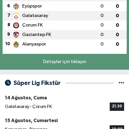
6
Eyüpspor
0
0
7
Galatasaray
0
0
8
Çorum FK
0
0
9
Gaziantep FK
0
0
10
Alanyaspor
0
0
Detaylar için tıklayın
Süper Lig Fikstür
14 Ağustos, Cuma
Galatasaray - Çorum FK
21:30
15 Ağustos, Cumartesi