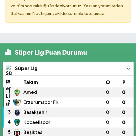
ve tüm sorumluluğu üstleniyorsunuz. Yazılan yorumlardan
Balikesirim.Net hiçbir şekilde sorumlu tutulamaz.
Süper Lig Puan Durumu
Süper Lig
#
Takım
O
P
1
Amed
0
0
2
Erzurumspor FK
0
0
3
Başakşehir
0
0
4
Kocaelispor
0
0
5
Beşiktaş
0
0