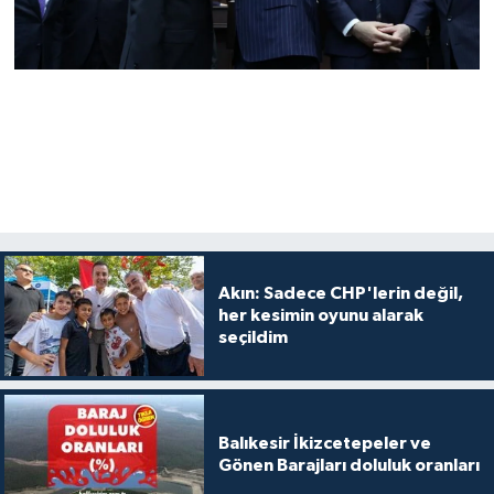
Akın: Sadece CHP'lerin değil,
her kesimin oyunu alarak
seçildim
Balıkesir İkizcetepeler ve
Gönen Barajları doluluk oranları