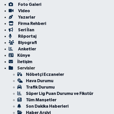
Foto Galeri
Video
Yazarlar
Firma Rehberi
Seri İlan
Röportaj
Biyografi
Anketler
Künye
İletişim
Servisler
Nöbetçi Eczaneler
Hava Durumu
Trafik Durumu
Süper Lig Puan Durumu ve Fikstür
Tüm Manşetler
Son Dakika Haberleri
Haber Arşivi