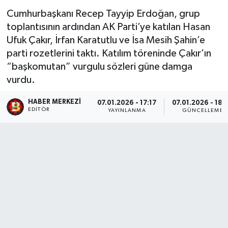
Cumhurbaşkanı Recep Tayyip Erdoğan, grup
toplantısının ardından AK Parti’ye katılan Hasan
Ufuk Çakır, İrfan Karatutlu ve İsa Mesih Şahin’e
parti rozetlerini taktı. Katılım töreninde Çakır’ın
“başkomutan” vurgulu sözleri güne damga
vurdu.
HABER MERKEZI
07.01.2026 - 17:17
07.01.2026 - 18:
EDITÖR
YAYINLANMA
GÜNCELLEME