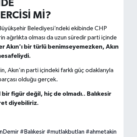
İDE
RCİSİ Mİ?
r Büyükşehir Belediyesi’ndeki ekibinde CHP
n ağırlıkta olması da uzun süredir parti içinde
er Akın'ı bir türlü benimseyemezken, Akın
esafeliydi.
, Akın’ın parti içindeki farklı güç odaklarıyla
 parçası olduğu gerçek.
bir figür değil, hiç de olmadı.. Balıkesir
et diyebiliriz.
nDemir
#Balıkesir
#mutlakbutlan
#ahmetakin