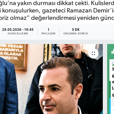
u’na yakın durması dikkat çekti. Kulislerde
 konuşulurken, gazeteci Ramazan Demir’in
rpriz olmaz” değerlendirmesi yeniden gün
29.05.2026 - 19:45
1
5 DK
GÜNCELLEME
PAYLAŞIM
OKUNMA SÜRESI