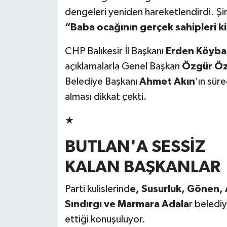
dengeleri yeniden hareketlendirdi. Şi
“Baba ocağının gerçek sahipleri k
CHP Balıkesir İl Başkanı
Erden Köyba
açıklamalarla Genel Başkan
Özgür Öz
Belediye Başkanı
Ahmet Akın
’ın sür
alması dikkat çekti.
★
BUTLAN'A SESSİZ
KALAN BAŞKANLAR
Parti kulislerind
e, Susurluk, Gönen, 
Sındırgı ve Marmara Adala
r belediy
ettiği konuşuluyor.