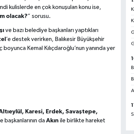
1
mdi kulislerde en çok konuşulan konu ise,
K
im olacak?
” sorusu.
K
şı
ve bazı belediye başkanları yaptıkları
G
el
’e destek verirken, Balıkesir Büyükşehir
G
eç boyunca Kemal Kılıçdaroğlu’nun yanında yer
1
B
B
A
1
Altıeylül, Karesi, Erdek, Savaştepe,
S
e başkanlarının da
Akın
ile birlikte hareket