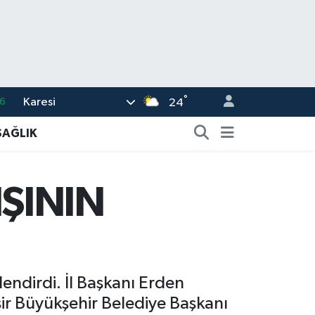
°
Karesi
6
24
2
SAĞLIK
7
4
IŞININ
4
6
lendirdi. İl Başkanı Erden
sir Büyükşehir Belediye Başkanı