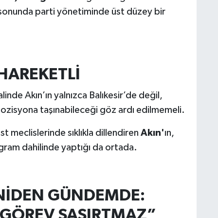
 sonunda parti yönetiminde üst düzey bir
 HAREKETLİ
linde Akın’ın yalnızca Balıkesir’de değil,
pozisyona taşınabileceği göz ardı edilmemeli.
t meclislerinde sıklıkla dillendiren
Akın'
ın,
ogram dahilinde yaptığı da ortada.
ENİDEN GÜNDEMDE:
 GÖREV ŞAŞIRTMAZ”