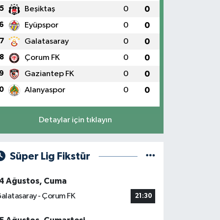
5
Beşiktaş
0
0
6
Eyüpspor
0
0
7
Galatasaray
0
0
8
Çorum FK
0
0
9
Gaziantep FK
0
0
0
Alanyaspor
0
0
Detaylar için tıklayın
Süper Lig Fikstür
4 Ağustos, Cuma
alatasaray - Çorum FK
21:30