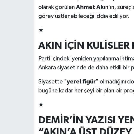
olarak görülen
Ahmet Akı
n’ın, süreç
görev üstlenebileceği iddia ediliyor.
★
AKIN İÇİN KULİSLER
Parti içindeki yeniden yapılanma ihtima
Ankara siyasetinde de daha etkili bir 
Siyasette "
yerel figür
" olmadığını dos
bugüne kadar her şeyi bir plan bir pr
★
DEMİR’İN YAZISI Y
“AKIN’A ÜST DÜZEY