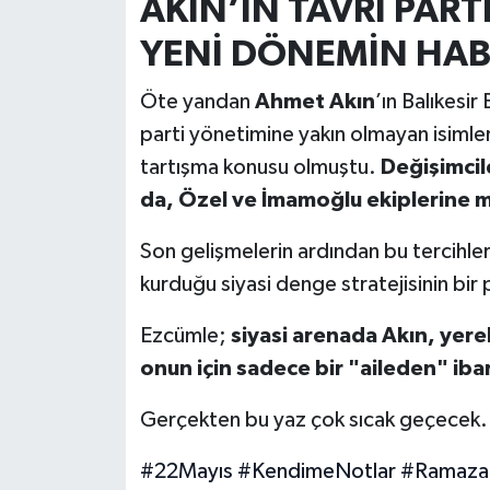
AKIN’IN TAVRI PART
YENİ DÖNEMİN HABE
Öte yandan
Ahmet Akın
’ın Balıkesi
parti yönetimine yakın olmayan isimleri
tartışma konusu olmuştu.
Değişimcil
da, Özel ve İmamoğlu ekiplerine m
Son gelişmelerin ardından bu tercihlerin
kurduğu siyasi denge stratejisinin bir
Ezcümle;
siyasi arenada Akın, yerel 
onun için sadece bir "aileden" ibar
Gerçekten bu yaz çok sıcak geçecek.
#22Mayıs
#KendimeNotlar
#Ramaza