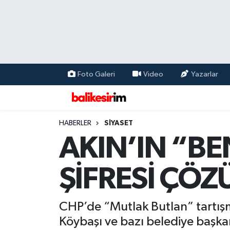
Foto Galeri
Video
Yazarlar
HABERLER
SİYASET
AKIN’IN “BE
ŞİFRESİ ÇÖZ
CHP’de “Mutlak Butlan” tartışma
Köybaşı ve bazı belediye başkan