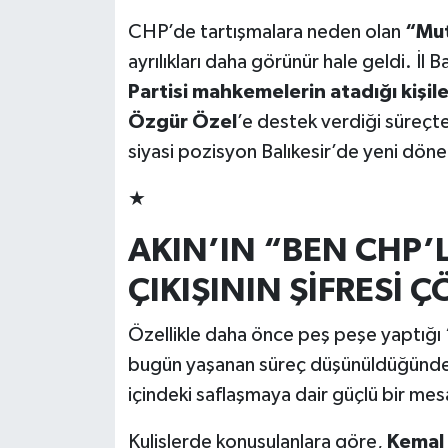
CHP’de tartışmalara neden olan
“Mut
ayrılıkları daha görünür hale geldi. İl 
Partisi mahkemelerin atadığı kişil
Özgür Özel
’e destek verdiği süreçt
siyasi pozisyon Balıkesir’de yeni döne
★
AKIN’IN “BEN CHP’
ÇIKIŞININ ŞİFRESİ 
Özellikle daha önce peş peşe yaptığı 
bugün yaşanan süreç düşünüldüğünde s
içindeki saflaşmaya dair güçlü bir mes
Kulislerde konuşulanlara göre,
Kemal 