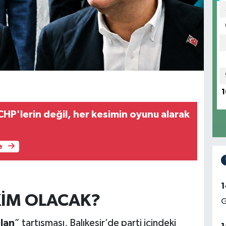
1
HP'lerin değil, her kesimin oyunu alarak
e
1
KİM OLACAK?
G
lan
” tartışması, Balıkesir’de parti içindeki