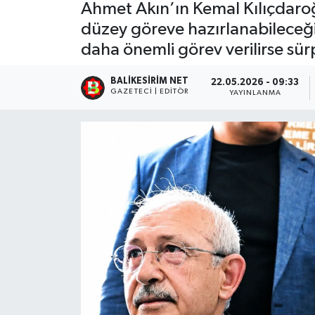
Ahmet Akın’ın Kemal Kılıçdaroğl
düzey göreve hazırlanabileceği
daha önemli görev verilirse sü
BALIKESIRIM NET
22.05.2026 - 09:33
GAZETECI | EDITÖR
YAYINLANMA