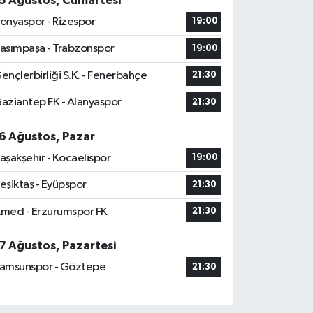
5 Ağustos, Cumartesi
onyaspor - Rizespor
19:00
asımpaşa - Trabzonspor
19:00
ençlerbirliği S.K. - Fenerbahçe
21:30
aziantep FK - Alanyaspor
21:30
6 Ağustos, Pazar
aşakşehir - Kocaelispor
19:00
eşiktaş - Eyüpspor
21:30
med - Erzurumspor FK
21:30
7 Ağustos, Pazartesi
amsunspor - Göztepe
21:30