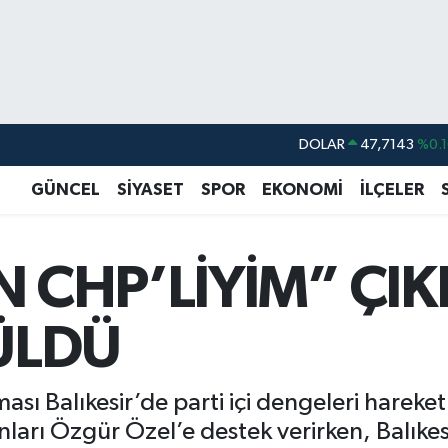
DOLAR
47,7143
%0.1
EURO
55,0317
%-0.0
GÜNCEL
SİYASET
SPOR
EKONOMİ
İLÇELER
STERLİN
64,2463
%0.0
GRAM ALTIN
6574.81
%1.4
N CHP’LİYİM” ÇIK
BİST100
13.887
%6
BITCOIN
64.360,53
%-0.7
ÜLDÜ
sı Balıkesir’de parti içi dengeleri hareket
ları Özgür Özel’e destek verirken, Balıke