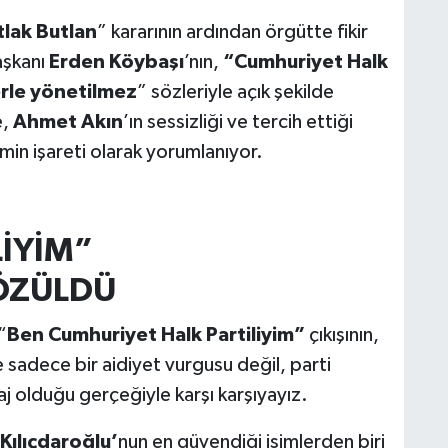
lak Butlan
” kararının ardından örgütte fikir
Başkanı
Erden Köybaşı
’nın,
“Cumhuriyet Halk
erle yönetilmez
” sözleriyle açık şekilde
e,
Ahmet Akın
’ın sessizliği ve tercih ettiği
min işareti olarak yorumlanıyor.
LİYİM”
ÇÖZÜLDÜ
“
Ben Cumhuriyet Halk Partiliyim”
çıkışının,
adece bir aidiyet vurgusu değil, parti
aj olduğu gerçeğiyle karşı karşıyayız.
Kılıçdaroğlu’
nun en güvendiği isimlerden biri