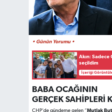
• Günün Yorumu •
Akın: Sadece C
seçildim
İçeriği Görüntül
BABA OCAĞININ
GERÇEK SAHİPLERİ 
CHP’de gündeme gelen “
Mutlak But