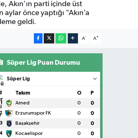
, Akın’ın parti içinde üst
 aylar önce yaptığı “Akın’a
deme geldi.
-
+
A
A
Süper Lig Puan Durumu
Süper Lig
#
Takım
O
P
1
Amed
0
0
2
Erzurumspor FK
0
0
3
Başakşehir
0
0
4
Kocaelispor
0
0