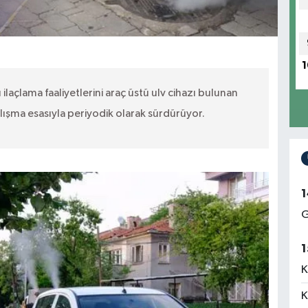
1
 ilaçlama faaliyetlerini araç üstü ulv cihazı bulunan
alışma esasıyla periyodik olarak sürdürüyor.
1
G
1
K
K