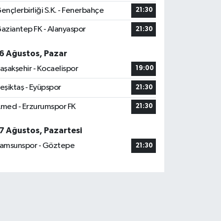
ençlerbirliği S.K. - Fenerbahçe
21:30
aziantep FK - Alanyaspor
21:30
6 Ağustos, Pazar
aşakşehir - Kocaelispor
19:00
eşiktaş - Eyüpspor
21:30
med - Erzurumspor FK
21:30
7 Ağustos, Pazartesi
amsunspor - Göztepe
21:30