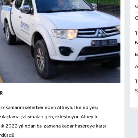
G
G
1
B
B
A
1
S
OR
 imkânlarını seferber eden Altıeylül Belediyesi
e ilaçlama çalışmaları gerçekleştiriyor. Altıeylül
ralık 2022 yılından bu zamana kadar haşereye karşı
ürdürdü.