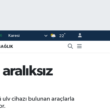
°
Karesi
16
22
02
SAĞLIK
07
5
 aralıksız
0
63
ü ulv cihazı bulunan araçlarla
or.