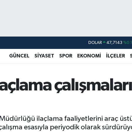
DOLAR
47,7143
%0.
EURO
55,0317
%-0.
GÜNCEL
SİYASET
SPOR
EKONOMİ
İLÇELER
STERLİN
64,2463
%0.
GRAM ALTIN
6510.40
%0.4
laçlama çalışmaları
BİST100
13.799
%7
BITCOIN
64.225,61
%-0.
ri Müdürlüğü ilaçlama faaliyetlerini araç üst
çalışma esasıyla periyodik olarak sürdürüy