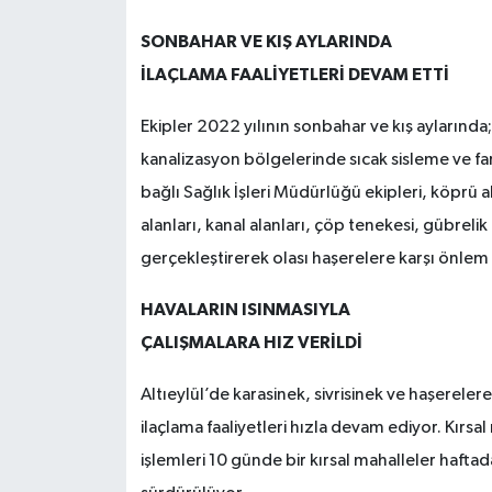
SONBAHAR VE KIŞ AYLARINDA
İLAÇLAMA FAALİYETLERİ DEVAM ETTİ
Ekipler 2022 yılının sonbahar ve kış aylarında
kanalizasyon bölgelerinde sıcak sisleme ve fare
bağlı Sağlık İşleri Müdürlüğü ekipleri, köprü alt
alanları, kanal alanları, çöp tenekesi, gübreli
gerçekleştirerek olası haşerelere karşı önlem 
HAVALARIN ISINMASIYLA
ÇALIŞMALARA HIZ VERİLDİ
Altıeylül’de karasinek, sivrisinek ve haşerel
ilaçlama faaliyetleri hızla devam ediyor. Kırs
işlemleri 10 günde bir kırsal mahalleler haft