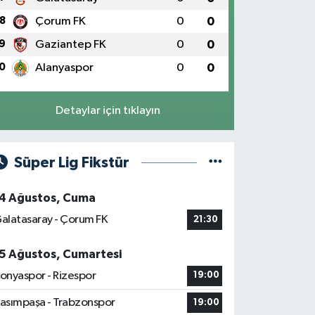
8
Çorum FK
0
0
9
Gaziantep FK
0
0
0
Alanyaspor
0
0
Detaylar için tıklayın
Süper Lig Fikstür
4 Ağustos, Cuma
alatasaray - Çorum FK
21:30
5 Ağustos, Cumartesi
onyaspor - Rizespor
19:00
asımpaşa - Trabzonspor
19:00