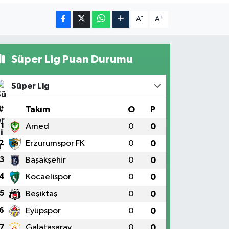
-
+
A
A
Süper Lig Puan Durumu
Süper Lig
#
Takım
O
P
1
Amed
0
0
2
Erzurumspor FK
0
0
3
Başakşehir
0
0
4
Kocaelispor
0
0
5
Beşiktaş
0
0
6
Eyüpspor
0
0
7
Galatasaray
0
0