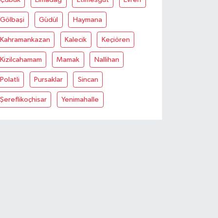
Gölbaşi
Güdül
Haymana
Kahramankazan
Kalecik
Keçiören
Kizilcahamam
Mamak
Nallihan
Polatli
Pursaklar
Sincan
Şereflikoçhisar
Yenimahalle