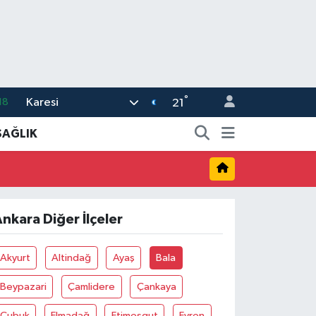
°
Karesi
18
21
32
SAĞLIK
38
59
14
nkara Diğer İlçeler
87
Akyurt
Altindağ
Ayaş
Bala
Beypazari
Çamlidere
Çankaya
Çubuk
Elmadağ
Etimesgut
Evren