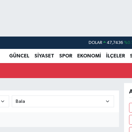
DOLAR
47,7436
%0.
EURO
55,2510
%0.
GÜNCEL
SİYASET
SPOR
EKONOMİ
İLÇELER
STERLİN
64,4811
%0.
GRAM ALTIN
6648.99
%2.
BİST100
13.779
%-
A
BITCOIN
64.960,21
%0.