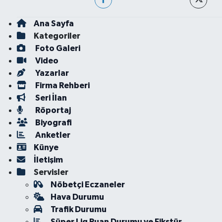
Ana Sayfa
Kategoriler
Foto Galeri
Video
Yazarlar
Firma Rehberi
Seri İlan
Röportaj
Biyografi
Anketler
Künye
İletişim
Servisler
Nöbetçi Eczaneler
Hava Durumu
Trafik Durumu
Süper Lig Puan Durumu ve Fikstür