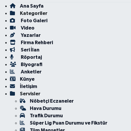
Ana Sayfa
Kategoriler
Foto Galeri
Video
Yazarlar
Firma Rehberi
Seri İlan
Röportaj
Biyografi
Anketler
Künye
İletişim
Servisler
Nöbetçi Eczaneler
Hava Durumu
Trafik Durumu
Süper Lig Puan Durumu ve Fikstür
Tüm Manşetler