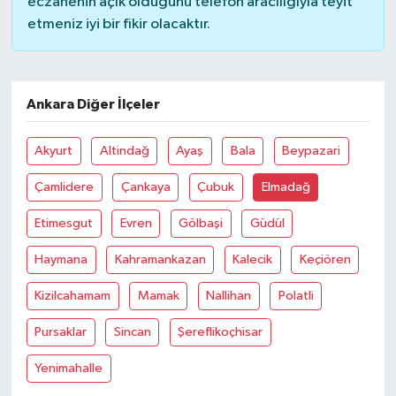
eczanenin açık olduğunu telefon aracılığıyla teyit
etmeniz iyi bir fikir olacaktır.
Ankara Diğer İlçeler
Akyurt
Altindağ
Ayaş
Bala
Beypazari
Çamlidere
Çankaya
Çubuk
Elmadağ
Etimesgut
Evren
Gölbaşi
Güdül
Haymana
Kahramankazan
Kalecik
Keçiören
Kizilcahamam
Mamak
Nallihan
Polatli
Pursaklar
Sincan
Şereflikoçhisar
Yenimahalle