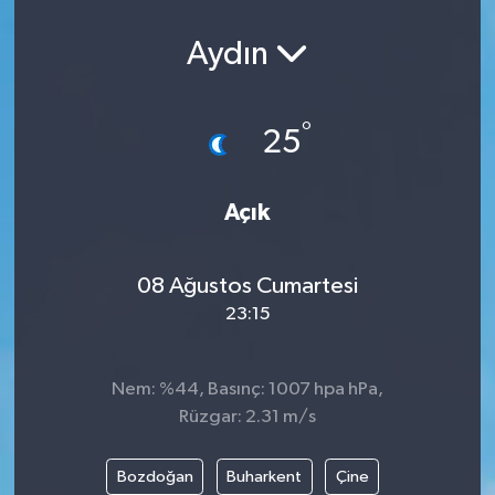
Aydın
°
25
Açık
08 Ağustos Cumartesi
23:15
Nem: %44, Basınç: 1007 hpa hPa,
Rüzgar: 2.31 m/s
Bozdoğan
Buharkent
Çine