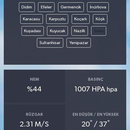
Didim
Efeler
Germencik
İncirliova
Karacasu
Karpuzlu
Koçarlı
Köşk
Kuşadası
Kuyucak
Nazilli
Söke
Sultanhisar
Yenipazar
NEM
BASINÇ
%44
1007 HPA
hpa
RÜZGAR
EN DÜŞÜK / EN YÜKSEK
°
°
2.31 M/S
20
/ 37