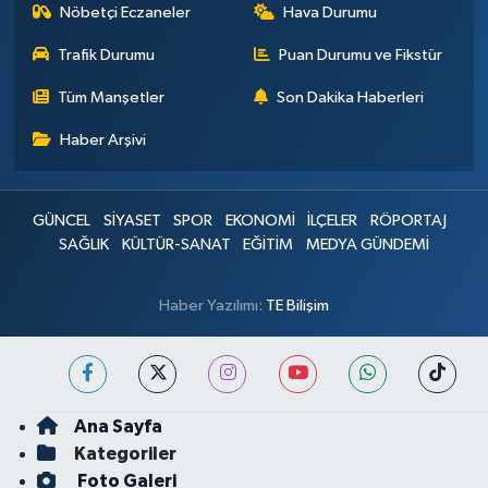
Nöbetçi Eczaneler
Hava Durumu
Trafik Durumu
Puan Durumu ve Fikstür
Tüm Manşetler
Son Dakika Haberleri
Haber Arşivi
GÜNCEL
SİYASET
SPOR
EKONOMİ
İLÇELER
RÖPORTAJ
SAĞLIK
KÜLTÜR-SANAT
EĞİTİM
MEDYA GÜNDEMİ
Haber Yazılımı:
TE Bilişim
Ana Sayfa
Kategoriler
Foto Galeri