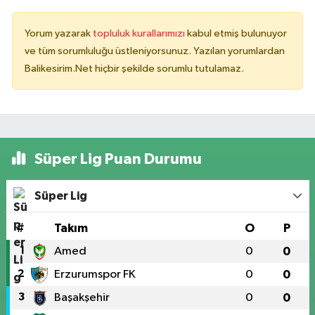
Yorum yazarak
topluluk kurallarımızı
kabul etmiş bulunuyor
ve tüm sorumluluğu üstleniyorsunuz. Yazılan yorumlardan
Balikesirim.Net hiçbir şekilde sorumlu tutulamaz.
Süper Lig Puan Durumu
Süper Lig
#
Takım
O
P
1
Amed
0
0
2
Erzurumspor FK
0
0
3
Başakşehir
0
0