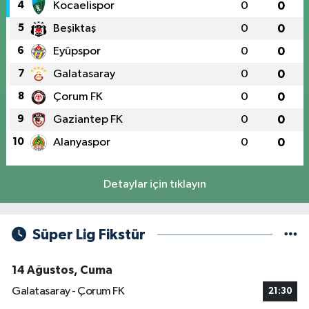
4
Kocaelispor
0
0
5
Beşiktaş
0
0
6
Eyüpspor
0
0
7
Galatasaray
0
0
8
Çorum FK
0
0
9
Gaziantep FK
0
0
10
Alanyaspor
0
0
Detaylar için tıklayın
Süper Lig Fikstür
14 Ağustos, Cuma
Galatasaray - Çorum FK
21:30