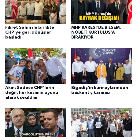
Fikret Şahin ile birlikte
MHP KARESİ’DE BİLSEM,
CHP'ye geri dönüşler
NÖBETİ KURTULUŞ’A
başladı
BIRAKIYOR
Akın: Sadece CHP'lerin
Bigadiç'in kurmaylarından
değil, her kesimin oyunu
başkent çıkarması
alarak seçildim