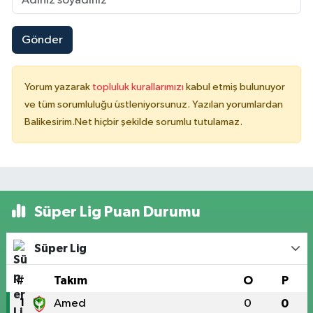
Gönder
Yorum yazarak
topluluk kurallarımızı
kabul etmiş bulunuyor
ve tüm sorumluluğu üstleniyorsunuz. Yazılan yorumlardan
Balikesirim.Net hiçbir şekilde sorumlu tutulamaz.
Süper Lig Puan Durumu
Süper Lig
#
Takım
O
P
1
Amed
0
0