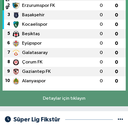
2
Erzurumspor FK
0
0
3
Başakşehir
0
0
4
Kocaelispor
0
0
5
Beşiktaş
0
0
6
Eyüpspor
0
0
7
Galatasaray
0
0
8
Çorum FK
0
0
9
Gaziantep FK
0
0
10
Alanyaspor
0
0
Detaylar için tıklayın
Süper Lig Fikstür