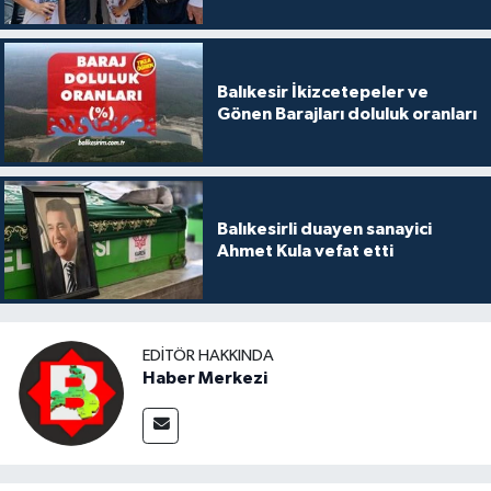
Balıkesir İkizcetepeler ve
Gönen Barajları doluluk oranları
Balıkesirli duayen sanayici
Ahmet Kula vefat etti
EDITÖR HAKKINDA
Haber Merkezi