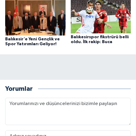
Balıkesirspor fikstrürü belli
Balıkesir'e Yeni Gençlik ve
oldu. İlk rakip: Buca
Spor Yatırımları Geliyor!
Yorumlar