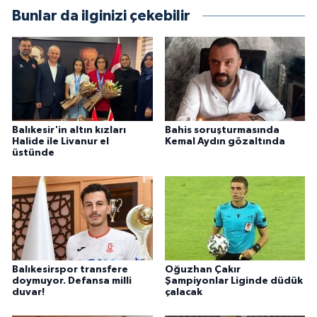
Bunlar da ilginizi çekebilir
Balıkesir'in altın kızları
Bahis soruşturmasında
Halide ile Livanur el
Kemal Aydın gözaltında
üstünde
Balıkesirspor transfere
Oğuzhan Çakır
doymuyor. Defansa milli
Şampiyonlar Liginde düdük
duvar!
çalacak