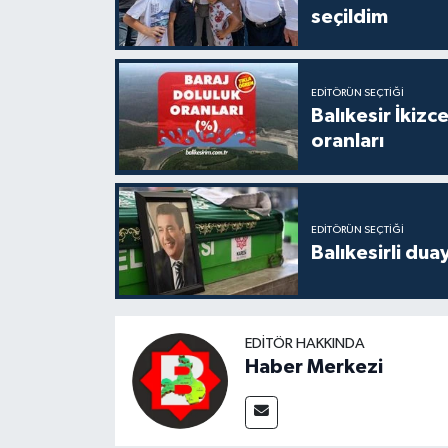
seçildim
EDITÖRÜN SEÇTIĞI
Balıkesir İkiz
oranları
EDITÖRÜN SEÇTIĞI
Balıkesirli dua
EDITÖR HAKKINDA
Haber Merkezi