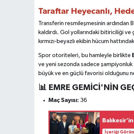
Taraftar Heyecanlı, Hede
Transferin resmileşmesinin ardından B
kaldırdı. Gol yollarındaki bitiriciliği ve
kırmızı-beyazlı ekibin hücum hattında
Spor otoriteleri, bu hamleyle birlikte
ve yeni sezonda sadece şampiyonluk ya
büyük ve en güçlü favorisi olduğunu net 
📊
EMRE GEMİCİ'NİN GE
Maç Sayısı:
36
Balıkesir'in
İçeriği Görü