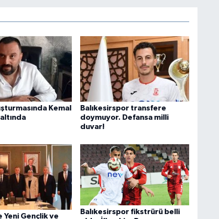
uşturmasında Kemal
Balıkesirspor transfere
altında
doymuyor. Defansa milli
duvar!
Balıkesirspor fikstrürü belli
e Yeni Gençlik ve