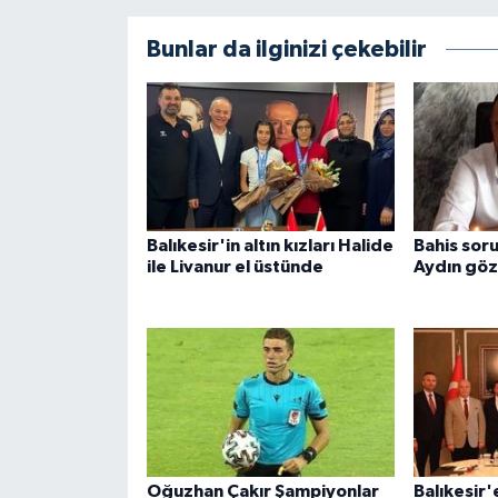
Bunlar da ilginizi çekebilir
Balıkesir'in altın kızları Halide
Bahis sor
ile Livanur el üstünde
Aydın göz
Oğuzhan Çakır Şampiyonlar
Balıkesir'