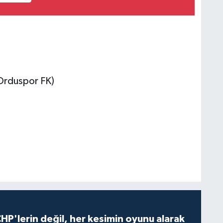
Orduspor FK)
HP'lerin değil, her kesimin oyunu alarak