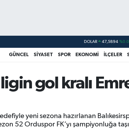
DOLAR
47,5894
%0.
EURO
55,0398
%-0.
GÜNCEL
SİYASET
SPOR
EKONOMİ
İLÇELER
STERLİN
64,1581
%0.
GRAM ALTIN
6508.83
%4.4
ligin gol kralı Emr
BİST100
13.703
%
BITCOIN
64.927,78
%1.
efiyle yeni sezona hazırlanan Balıkesirspor
sezon 52 Orduspor FK’yı şampiyonluğa taşıy