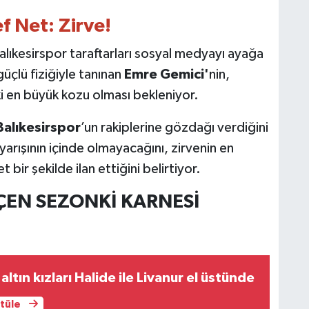
f Net: Zirve!
alıkesirspor taraftarları sosyal medyayı ayağa
 güçlü fiziğiyle tanınan
Emre Gemici'
nin,
ki en büyük kozu olması bekleniyor.
Balıkesirspor
’un rakiplerine gözdağı verdiğini
rışının içinde olmayacağını, zirvenin en
bir şekilde ilan ettiğini belirtiyor.
ÇEN SEZONKİ KARNESİ
 altın kızları Halide ile Livanur el üstünde
ntüle