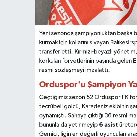
Yeni sezonda şampiyonluktan başka bir
kurmak için kollarını sıvayan Balıkesirs
transfer etti. Kırmızı-beyazlı yönetim
korkulan forvetlerinin başında gelen
E
resmi sözleşmeyi imzalattı.
Orduspor'u Şampiyon Yap
Geçtiğimiz sezon 52 Orduspor FK forma
tecrübeli golcü, Karadeniz ekibinin ş
oynamıştı. Sahaya çıktığı 36 resmi maç
bununla da yetinmeyip
6 asist
üreter
Gemici, ligin en değerli oyuncuları ara