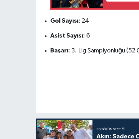
Gol Sayısı:
24
Asist Sayısı:
6
Başarı:
3. Lig Şampiyonluğu (52 
EDITÖRÜN SEÇTIĞI
Akın: Sadece C