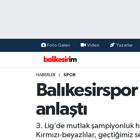
Foto Galeri
Video
Yazarlar
HABERLER
SPOR
Balıkesirspor 
anlaştı
3. Lig’de mutlak şampiyonluk hed
Kırmızı-beyazlılar, geçtiğimiz 