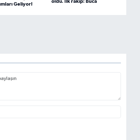
oldu. İlk rakip: Buca
ımları Geliyor!