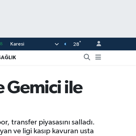
°
Karesi
08
28
02
SAĞLIK
16
4
e Gemici ile
11
32
, transfer piyasasını salladı.
an ve ligi kasıp kavuran usta