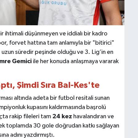
 ihtimali düşünmeyen ve iddialı bir kadro
por, forvet hattına tam anlamıyla bir "bitirici"
, uzun süredir peşinde olduğu ve 3. Lig’in en
mre Gemici
ile her konuda anlaşmaya vararak
tı, Şimdi Sıra Bal-Kes'te
sı altında adeta bir futbol resitali sunan
ampiyonluk kupasını kaldırmasında başrolü
ta rakip fileleri tam
24 kez
havalandıran ve
ek toplamda 30 gole doğrudan katkı sağlayan
sına adını yazdırmıştı.