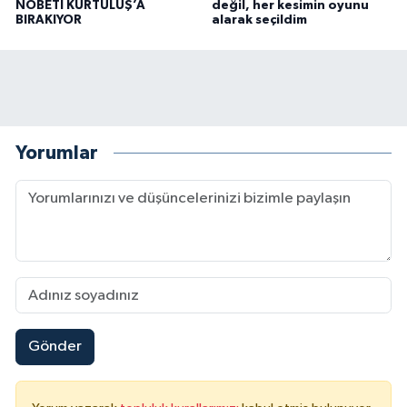
NÖBETİ KURTULUŞ’A
değil, her kesimin oyunu
BIRAKIYOR
alarak seçildim
Yorumlar
Gönder