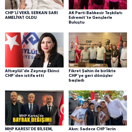
CHP’Lİ VEKİL SERKAN SARI
AK Parti Balıkesir Teşkilatı
AMELİYAT OLDU
Edremit'te Gençlerle
Buluştu
Altıeylül'de Zeynep Ekinci
Fikret Şahin ile birlikte
CHP'den istifa etti
CHP'ye geri dönüşler
başladı
MHP KARESİ’DE BİLSEM,
Akın: Sadece CHP'lerin