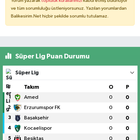
Yorum yazarak
topluluk kurallarımızı
kabul etmiş bulunuyor
ve tüm sorumluluğu üstleniyorsunuz. Yazılan yorumlardan
Balikesirim.Net hiçbir şekilde sorumlu tutulamaz.
Süper Lig Puan Durumu
Süper Lig
#
Takım
O
P
1
Amed
0
0
2
Erzurumspor FK
0
0
3
Başakşehir
0
0
4
Kocaelispor
0
0
5
Beşiktaş
0
0