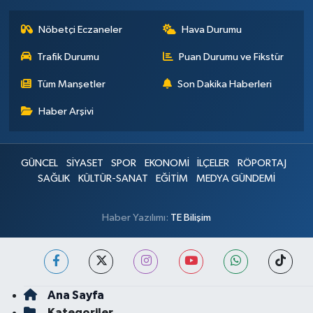
Nöbetçi Eczaneler
Hava Durumu
Trafik Durumu
Puan Durumu ve Fikstür
Tüm Manşetler
Son Dakika Haberleri
Haber Arşivi
GÜNCEL
SİYASET
SPOR
EKONOMİ
İLÇELER
RÖPORTAJ
SAĞLIK
KÜLTÜR-SANAT
EĞİTİM
MEDYA GÜNDEMİ
Haber Yazılımı:
TE Bilişim
Ana Sayfa
Kategoriler