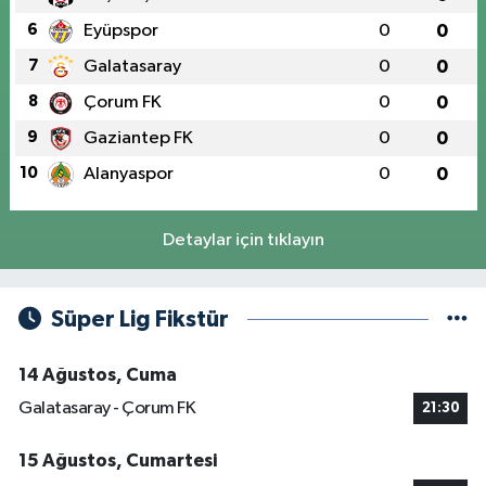
6
Eyüpspor
0
0
7
Galatasaray
0
0
8
Çorum FK
0
0
9
Gaziantep FK
0
0
10
Alanyaspor
0
0
Detaylar için tıklayın
Süper Lig Fikstür
14 Ağustos, Cuma
Galatasaray - Çorum FK
21:30
15 Ağustos, Cumartesi