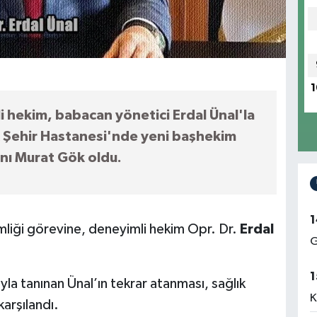
1
 hekim, babacan yönetici Erdal Ünal'la
 Şehir Hastanesi'nde yeni başhekim
nı Murat Gök oldu.
1
liği görevine, deneyimli hekim Opr. Dr.
Erdal
G
1
yla tanınan Ünal’ın tekrar atanması, sağlık
K
arşılandı.