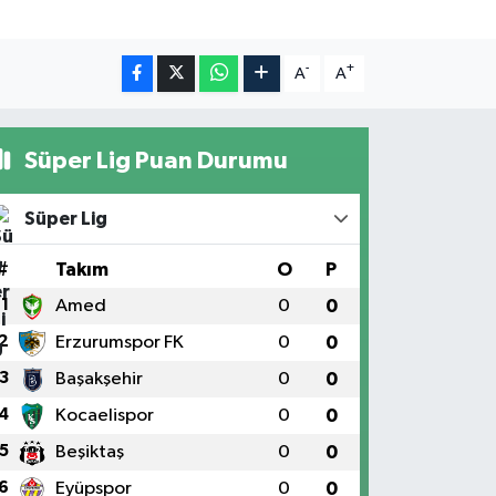
-
+
A
A
Süper Lig Puan Durumu
Süper Lig
#
Takım
O
P
1
Amed
0
0
2
Erzurumspor FK
0
0
3
Başakşehir
0
0
4
Kocaelispor
0
0
5
Beşiktaş
0
0
6
Eyüpspor
0
0