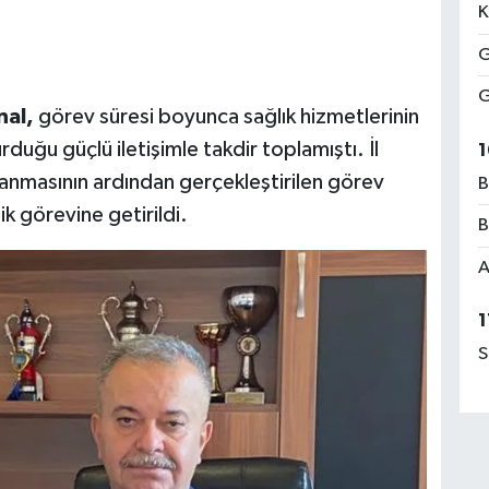
K
G
G
nal,
görev süresi boyunca sağlık hizmetlerinin
kurduğu güçlü iletişimle takdir toplamıştı. İl
1
tanmasının ardından gerçekleştirilen görev
B
k görevine getirildi.
B
A
1
S