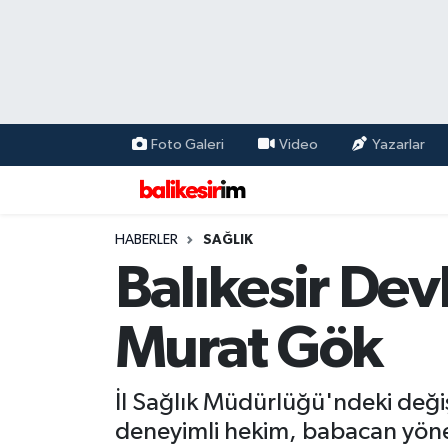
Foto Galeri
Video
Yazarlar
HABERLER
SAĞLIK
Balıkesir Dev
Murat Gök
İl Sağlık Müdürlüğü'ndeki deği
deneyimli hekim, babacan yönet