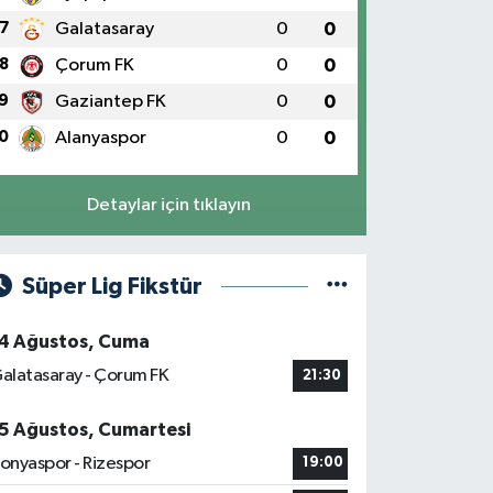
7
Galatasaray
0
0
8
Çorum FK
0
0
9
Gaziantep FK
0
0
0
Alanyaspor
0
0
Detaylar için tıklayın
Süper Lig Fikstür
4 Ağustos, Cuma
alatasaray - Çorum FK
21:30
5 Ağustos, Cumartesi
onyaspor - Rizespor
19:00