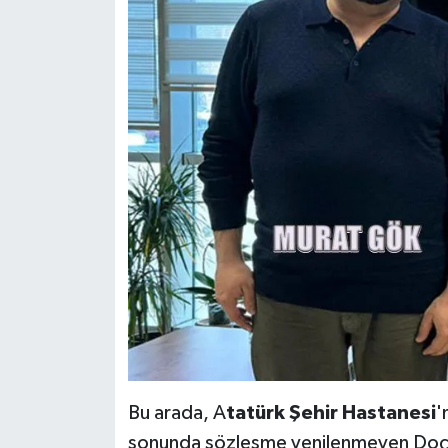
Bu arada, A
tatürk Şehir Hastanesi
'
sonunda sözleşme yenilenmeyen Doç