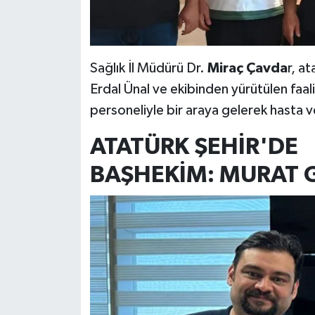
Sağlık İl Müdürü Dr.
Miraç Çavda
r, a
Erdal Ünal ve ekibinden yürütülen faali
personeliyle bir araya gelerek hasta ve 
ATATÜRK ŞEHİR'DE
BAŞHEKİM: MURAT 