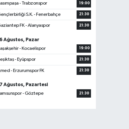
asımpaşa - Trabzonspor
19:00
ençlerbirliği S.K. - Fenerbahçe
21:30
aziantep FK - Alanyaspor
21:30
6 Ağustos, Pazar
aşakşehir - Kocaelispor
19:00
eşiktaş - Eyüpspor
21:30
med - Erzurumspor FK
21:30
7 Ağustos, Pazartesi
amsunspor - Göztepe
21:30