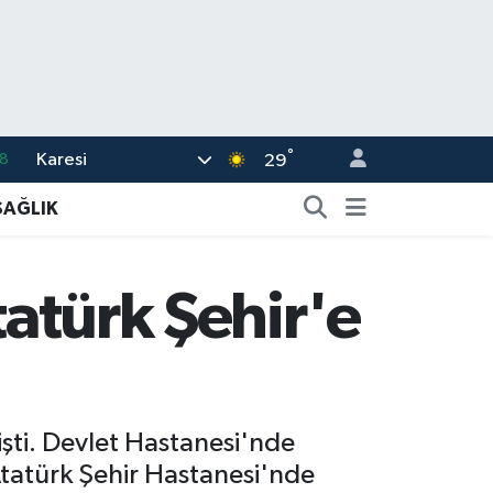
°
Karesi
8
29
2
SAĞLIK
8
3
tatürk Şehir'e
4
11
şti. Devlet Hastanesi'nde
Atatürk Şehir Hastanesi'nde