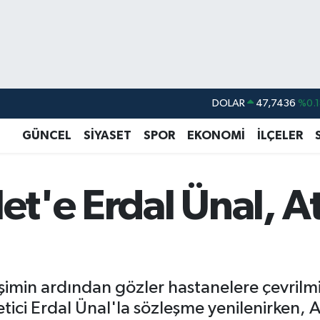
DOLAR
47,7436
%0.1
EURO
55,2510
%0.3
GÜNCEL
SİYASET
SPOR
EKONOMİ
İLÇELER
STERLİN
64,4811
%0.3
GRAM ALTIN
6660.55
%0.0
let'e Erdal Ünal, A
BİST100
13.779
%-1
BITCOIN
64.959,79
%1.
şimin ardından gözler hastanelere çevrilmi
ici Erdal Ünal'la sözleşme yenilenirken, 