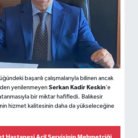
ündeki başarılı çalışmalarıyla bilinen ancak
eden yenilenmeyen
Serkan Kadir Keskin
’e
atanmasıyla bir miktar hafifledi. Balıkesir
enin hizmet kalitesinin daha da yükseleceğine
et Hastanesi Acil Servisinin Mehmetçiği