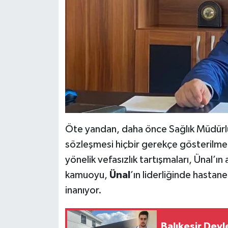
Öte yandan, daha önce Sağlık Müdürlüğ
sözleşmesi hiçbir gerekçe gösterilm
yönelik vefasızlık tartışmaları, Ünal’ın 
kamuoyu,
Ünal
’ın liderliğinde hastan
inanıyor.
Balıkesir Devl