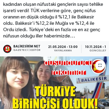
kadından oluşan nüfustaki gençlerin sayısı tehlike
işareti verdi! TÜK verilerine göre, genç nüfus
oranının en düşük olduğu il %12,1 ile Balıkesir
oldu. Balıkesir'i %12,2 ile Muğla ve %12,4 ile
Ordu izledi. Türkiye'deki en fazla ve en az genç
nüfusun olduğu iller haberimizde...
BALIKESIRIM NET
21.05.2024 - 13:00
10.11.2024 - 13
GAZETECI | EDITÖR
YAYINLANMA
GÜNCELLEM