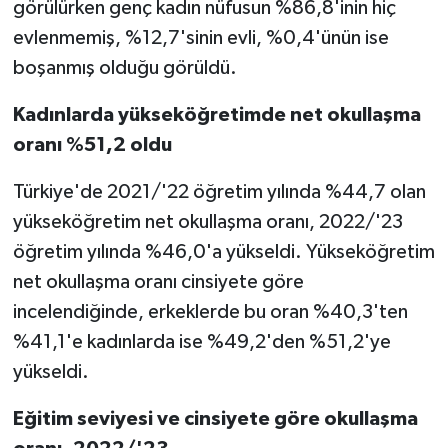
görülürken genç kadın nüfusun %86,8'inin hiç
evlenmemiş, %12,7'sinin evli, %0,4'ünün ise
boşanmış olduğu görüldü.
Kadınlarda yükseköğretimde net okullaşma
oranı %51,2 oldu
Türkiye'de 2021/'22 öğretim yılında %44,7 olan
yükseköğretim net okullaşma oranı, 2022/'23
öğretim yılında %46,0'a yükseldi. Yükseköğretim
net okullaşma oranı cinsiyete göre
incelendiğinde, erkeklerde bu oran %40,3'ten
%41,1'e kadınlarda ise %49,2'den %51,2'ye
yükseldi.
Eğitim seviyesi ve cinsiyete göre okullaşma