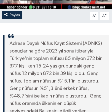
Paylaş
-
+
A
A
Adrese Dayalı Nüfus Kayıt Sistemi (ADNKS)
sonuçlarına göre 2023 yıl sonu itibarıyla
Türkiye'nin toplam nüfusu 85 milyon 372 bin
377 kişi iken 15-24 yaş grubundaki genç
nüfus 12 milyon 872 bin 39 kişi oldu. Genç
nüfus, toplam nüfusun %15,1'ini oluşturdu.
Genç nüfusun %51,3'ünü erkek nüfus,
%48,7'sini ise kadın nüfus oluşturdu. Genç
nüfus oranında ülkenin en düşük
seviyesindeki Balıkesir ile ilgili veriler