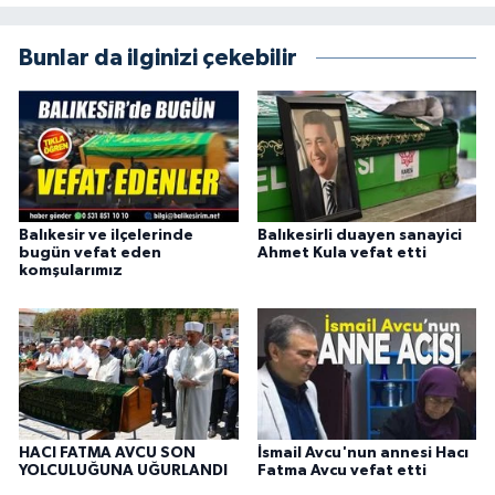
Bunlar da ilginizi çekebilir
Balıkesir ve ilçelerinde
Balıkesirli duayen sanayici
bugün vefat eden
Ahmet Kula vefat etti
komşularımız
HACI FATMA AVCU SON
İsmail Avcu'nun annesi Hacı
YOLCULUĞUNA UĞURLANDI
Fatma Avcu vefat etti