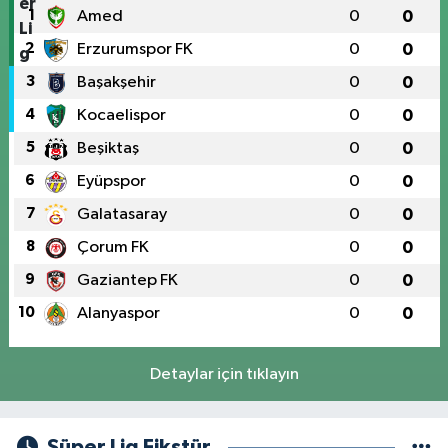
1
Amed
0
0
2
Erzurumspor FK
0
0
3
Başakşehir
0
0
4
Kocaelispor
0
0
5
Beşiktaş
0
0
6
Eyüpspor
0
0
7
Galatasaray
0
0
8
Çorum FK
0
0
9
Gaziantep FK
0
0
10
Alanyaspor
0
0
Detaylar için tıklayın
Süper Lig Fikstür