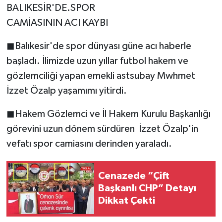
BALIKESİR'DE.SPOR
CAMİASININ ACI KAYBI
◼Balıkesir'de spor dünyası güne acı haberle
başladı. İlimizde uzun yıllar futbol hakem ve
gözlemciliği yapan emekli astsubay Mwhmet
İzzet Özalp yaşamımı yitirdi.
◼Hakem Gözlemci ve İl Hakem Kurulu Başkanlığı
görevini uzun dönem sürdüren İzzet Özalp'in
vefatı spor camiasını derinden yaraladı.
Cenazede “Çift
Başkanlı CHP” Detayı
Dikkat Çekti