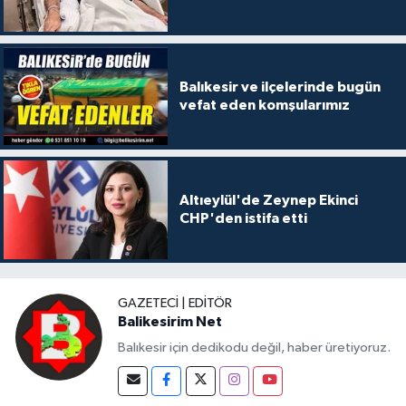
Balıkesir ve ilçelerinde bugün
vefat eden komşularımız
Altıeylül'de Zeynep Ekinci
CHP'den istifa etti
GAZETECI | EDITÖR
Balikesirim Net
Balıkesir için dedikodu değil, haber üretiyoruz.