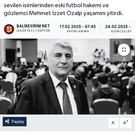
sevilen isimlerinden eski futbol hakemi ve
gözlemci Mehmet İzzet Özalp yaşamını yitirdi.
BALIKESIRIM NET
17.02.2025 - 07:45
24.02.2025 - 11
GAZETECI | EDITÖR
YAYINLANMA
GÜNCELLEM
Paylaş
-
+
A
A