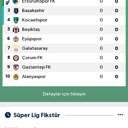
2
Erzurumspor FK
0
0
3
Başakşehir
0
0
4
Kocaelispor
0
0
5
Beşiktaş
0
0
6
Eyüpspor
0
0
7
Galatasaray
0
0
8
Çorum FK
0
0
9
Gaziantep FK
0
0
10
Alanyaspor
0
0
Detaylar için tıklayın
Süper Lig Fikstür