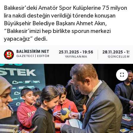
Balıkesir'deki Amatör Spor Kulüplerine 75 milyon
lira nakdi desteğin verildiği törende konuşan
Büyükşehir Belediye Başkanı Ahmet Akın,
“Balıkesir’imizi hep birlikte sporun merkezi
yapacağız” dedi.
BALIKESIRIM NET
25.11.2025 - 19:56
28.11.2025 - 15
GAZETECI | EDITÖR
YAYINLANMA
GÜNCELLEME