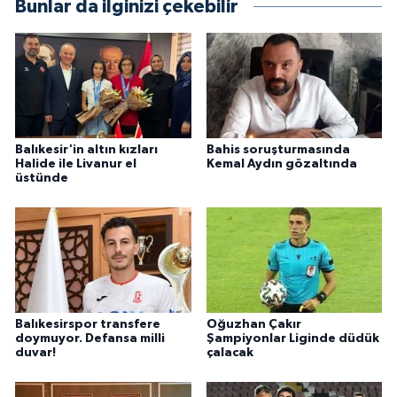
Bunlar da ilginizi çekebilir
Balıkesir'in altın kızları
Bahis soruşturmasında
Halide ile Livanur el
Kemal Aydın gözaltında
üstünde
Balıkesirspor transfere
Oğuzhan Çakır
doymuyor. Defansa milli
Şampiyonlar Liginde düdük
duvar!
çalacak