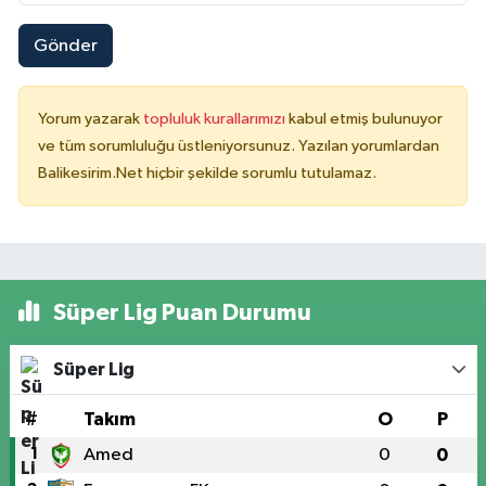
Gönder
Yorum yazarak
topluluk kurallarımızı
kabul etmiş bulunuyor
ve tüm sorumluluğu üstleniyorsunuz. Yazılan yorumlardan
Balikesirim.Net hiçbir şekilde sorumlu tutulamaz.
Süper Lig Puan Durumu
Süper Lig
#
Takım
O
P
1
Amed
0
0