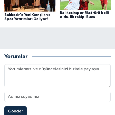
Balıkesirspor fikstrürü belli
Balıkesir'e Yeni Gençlik ve
oldu. İlk rakip: Buca
Spor Yatırımları Geliyor!
Yorumlar
Gönder