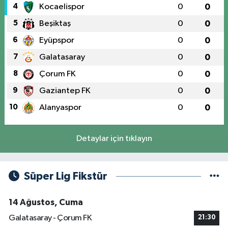
4
Kocaelispor
0
0
5
Beşiktaş
0
0
6
Eyüpspor
0
0
7
Galatasaray
0
0
8
Çorum FK
0
0
9
Gaziantep FK
0
0
10
Alanyaspor
0
0
Detaylar için tıklayın
Süper Lig Fikstür
14 Ağustos, Cuma
Galatasaray - Çorum FK
21:30