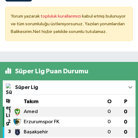
Yorum yazarak
topluluk kurallarımızı
kabul etmiş bulunuyor
ve tüm sorumluluğu üstleniyorsunuz. Yazılan yorumlardan
Balikesirim.Net hiçbir şekilde sorumlu tutulamaz.
Süper Lig Puan Durumu
Süper Lig
#
Takım
O
P
1
Amed
0
0
2
Erzurumspor FK
0
0
3
Başakşehir
0
0