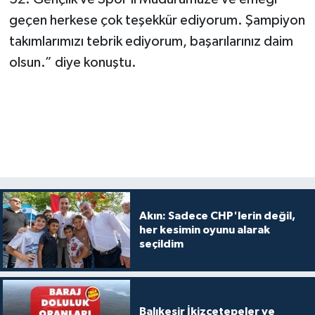
geçen herkese çok teşekkür ediyorum. Şampiyon
takımlarımızı tebrik ediyorum, başarılarınız daim
olsun.” diye konuştu.
Akın: Sadece CHP'lerin değil,
her kesimin oyunu alarak
seçildim
Balıkesir İkizcetepeler ve