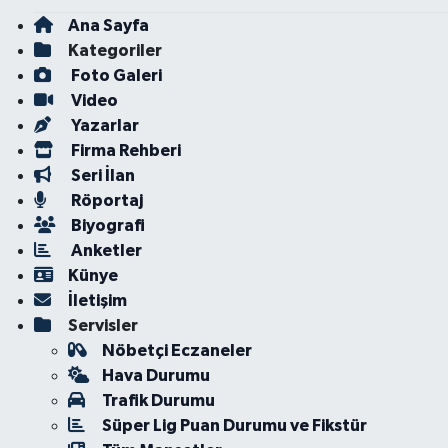
Ana Sayfa
Kategoriler
Foto Galeri
Video
Yazarlar
Firma Rehberi
Seri İlan
Röportaj
Biyografi
Anketler
Künye
İletişim
Servisler
Nöbetçi Eczaneler
Hava Durumu
Trafik Durumu
Süper Lig Puan Durumu ve Fikstür