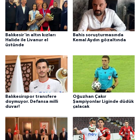
Balıkesir'in altın kızları
Bahis soruşturmasında
Halide ile Livanur el
Kemal Aydın gözaltında
üstünde
Balıkesirspor transfere
Oğuzhan Çakır
doymuyor. Defansa milli
Şampiyonlar Liginde düdük
duvar!
çalacak