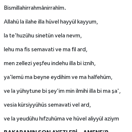
Bismillahirrahmânirrahîm.
Allahü la ilahe illa hüvel hayyül kayyum,
la te'huzühu sinetün vela nevm,
lehu ma fis semavati ve ma fil ard,
men zellezi yeşfeu indehu illa bi iznih,
ya'lemü ma beyne eydihim ve ma halfehüm,
ve la yühıytune bi şey'im min ilmihi illa bi ma şa',
vesia kürsiyyühüs semavati vel ard,
ve la yeudühu hıfzuhüma ve hüvel aliyyül aziym