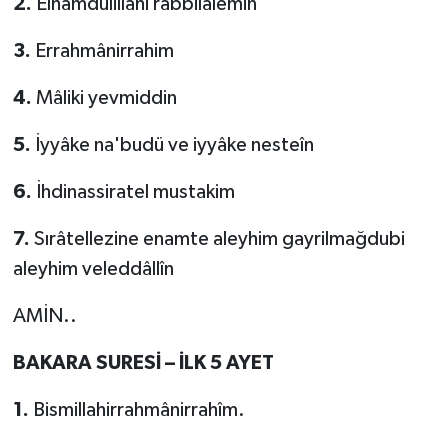
2.
Elhamdulillâhi rabbilalemin
3.
Errahmânirrahim
4.
Mâliki yevmiddin
5.
İyyâke na'budü ve iyyâke nesteîn
6.
İhdinassiratel mustakim
7.
Sırâtellezine enamte aleyhim gayrilmağdubi
aleyhim veleddâllîn
AMİN..
BAKARA SURESİ – İLK 5 AYET
1.
Bismillahirrahmânirrahîm.