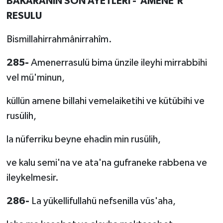
BAKARANIN SON AYETLERİ - AMENE’R
RESULU
Bismillahirrahmânirrahîm.
285-
Amenerrasulü bima ünzile ileyhi mirrabbihi
vel mü'minun,
küllün amene billahi vemelaiketihi ve kütübihi ve
rusülih,
la nüferriku beyne ehadin min rusülih,
ve kalu semi'na ve ata'na gufraneke rabbena ve
ileykelmesir.
286-
La yükellifullahü nefsenilla vüs'aha,