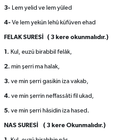
3-
Lem yelid ve lem yûled
4-
Ve lem yekün lehû küfüven ehad
FELAK SURESİ ( 3 kere okunmalıdır.)
1.
Kul, euzü birabbil felâk,
2.
min şerri ma halak,
3.
ve min şerri gasikin iza vakab,
4.
ve min şerrin neffassâti fil ukad,
5.
ve min şerri hâsidin iza hased.
NAS SURESİ ( 3 kere Okunmalıdır.)
1.
Kul, euzü birabbin nâs,