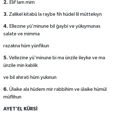
2.
Elif lam mim
3.
Zalikel kitabü la raybe fıh hüdel lil müttekıyn
4.
Ellezıne yü'minune bil ğaybi ve yükıymunas
salate ve mimma
razakna hüm yünfikun
5.
Vellezine yü'minune bi ma ünzile ileyke ve ma
ünzile min kablik
ve bil ahırati hüm yukınun
6.
Ülaike ala hüdem mir rabbihim ve ülaike hümül
müflihun
AYET’EL KÜRSİ