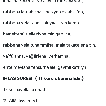
leha ma kesebet ve aleyha mektesebet,
rabbena latüahızna innesiyna ev ahta'na,
rabbena vela tahmil aleyna ısran kema
hameltehü alelleziyne min gablina,
rabbena vela tühammilna, mala takatelena bih,
va'fü anna, vağfirlena, verhamna,
ente mevlana fensurna alel gavmil kafiriyn.
İHLAS SURESİ ( 11 kere okunmalıdır.)
1-
Kul hüvellâhü ehad
2-
Allâhüssamed