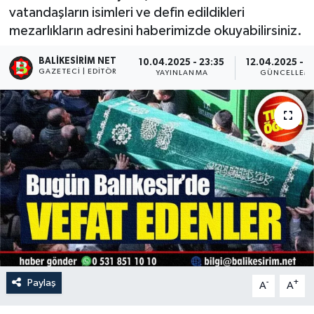
vatandaşların isimleri ve defin edildikleri
mezarlıkların adresini haberimizde okuyabilirsiniz.
BALIKESIRIM NET
10.04.2025 - 23:35
12.04.2025 - 1
GAZETECI | EDITÖR
YAYINLANMA
GÜNCELLEM
Paylaş
-
+
A
A